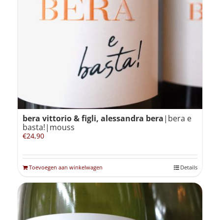
bera vittorio & figli, alessandra bera
|bera e
basta!|mouss
€
24,90
Toevoegen aan winkelwagen
Details