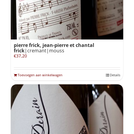
pierre frick, jean-pierre et chantal
frick
|cremant|mouss
€
37,20
Toevoegen aan winkelwagen
Details