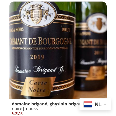
domaine brigand, ghyslain brigand
|carte
NL
noire|mouss
€
20,90