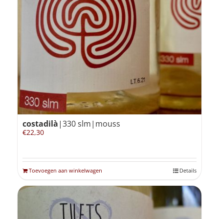
costadilà
|330 slm|mouss
€
22,30
Toevoegen aan winkelwagen
Details