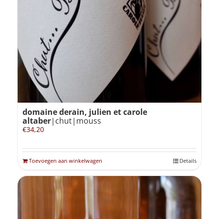
domaine derain, julien et carole
altaber
|chut|mouss
€
34,20
Toevoegen aan winkelwagen
Details