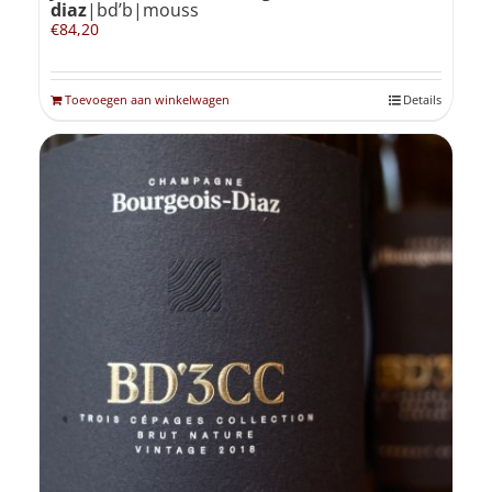
diaz
|bd’b|mouss
€
84,20
Toevoegen aan winkelwagen
Details