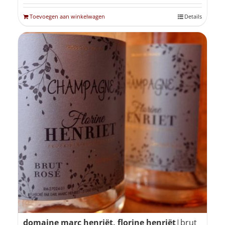
Toevoegen aan winkelwagen
Details
domaine marc henriët, florine henriët
|brut