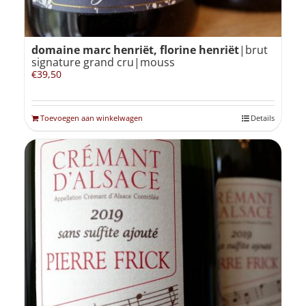
domaine marc henriët, florine henriët
|brut
signature grand cru|mouss
€
39,50
Toevoegen aan winkelwagen
Details