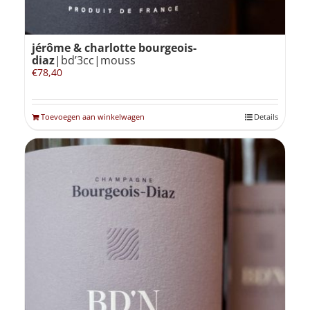
jérôme & charlotte bourgeois-
diaz
|bd’3cc|mouss
€
78,40
Toevoegen aan winkelwagen
Details