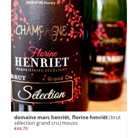
domaine marc henriët, florine henriët
|brut
sélection grand cru|mouss
€
44,70