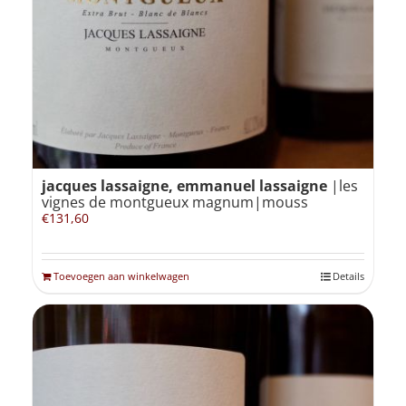
Winkelmand
0
Mijn Account
jacques lassaigne, emmanuel lassaigne
|les
Zoeken
vignes de montgueux magnum|mouss
naar:
€
131,60
NL
Toevoegen aan winkelwagen
Details