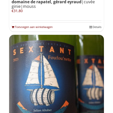
domaine de rapatel, gérard eyraud
|cuvée
ginie|mouss
€
31,80
Toevoegen aan winkelwagen
Details