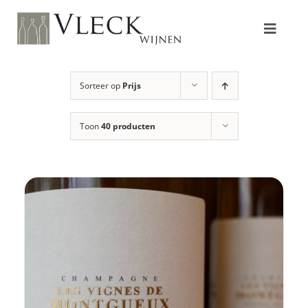
Ga
naar
inhoud
Toggle
Naviga
Shop
Sorteer op
Prijs
Toon
40 producten
Producenten
Over ons/Filosofie
Proeverijen
Contact