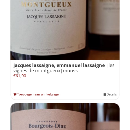
jacques lassaigne, emmanuel lassaigne
|les
vignes de montgueux|mouss
€
61,90
Toevoegen aan winkelwagen
Details