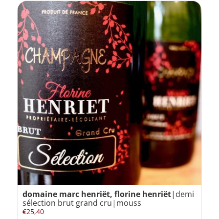
domaine marc henriët, florine henriët
|demi
sélection brut grand cru|mouss
€
25,40