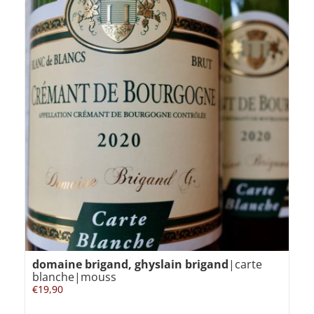
domaine brigand, ghyslain brigand
|carte
blanche|mouss
€
19,90