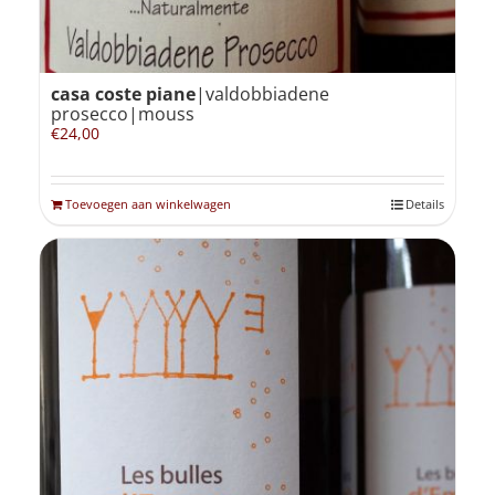
casa coste piane
|valdobbiadene
prosecco|mouss
€
24,00
Toevoegen aan winkelwagen
Details