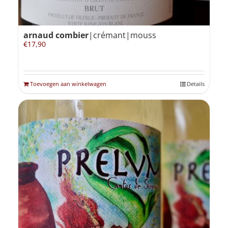
arnaud combier
|crémant|mouss
€
17,90
Toevoegen aan winkelwagen
Details