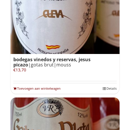
Winkelmand
0
Mijn Account
bodegas vinedos y reservas, jesus
Zoeken
picazo
|gotas brut|mouss
naar:
€
13,70
NL
Toevoegen aan winkelwagen
Details