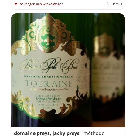
Toevoegen aan winkelwagen
Details
domaine preys, jacky preys
|méthode