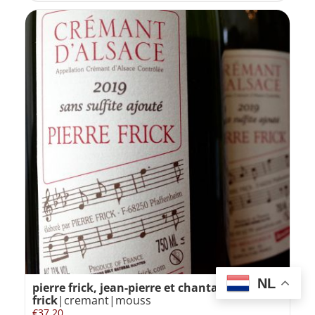
NL
pierre frick, jean-pierre et chantal
frick
|cremant|mouss
€
37,20