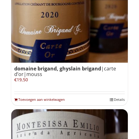
domaine brigand, ghyslain brigand
|carte
d’or|mouss
€
19,50
Toevoegen aan winkelwagen
Details