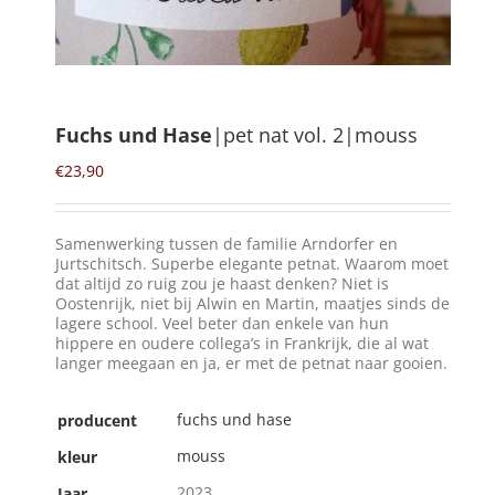
Winkelmand
0
Fuchs und Hase
|pet nat vol. 2|mouss
Mijn Account
€
23,90
Zoeken
Samenwerking tussen de familie Arndorfer en
naar:
Jurtschitsch. Superbe elegante petnat. Waarom moet
dat altijd zo ruig zou je haast denken? Niet is
NL
Oostenrijk, niet bij Alwin en Martin, maatjes sinds de
lagere school. Veel beter dan enkele van hun
hippere en oudere collega’s in Frankrijk, die al wat
langer meegaan en ja, er met de petnat naar gooien.
fuchs und hase
producent
mouss
kleur
2023
Jaar