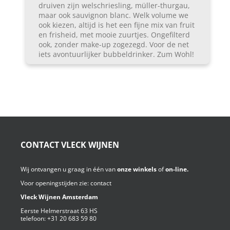
druiven zijn welschriesling, müller-thurgau,
maar ook sauvignon blanc. Welk volume we
ook kiezen, altijd is het een fijne mix van fruit
en frisheid, met mooie zuurtjes. Ongefilterd
ook, zonder make-up zogezegd. Voor de net
iets avontuurlijker bubbeldrinker. Zum Wohl!
CONTACT VLECK WIJNEN
Wij ontvangen u graag in één van
onze winkels
of
on-line.
Voor openingstijden zie:
contact
Vleck Wijnen Amsterdam
Eerste Helmerstraat 63 HS
telefoon:
+31 20 683 59 80