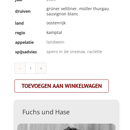
grüner veltliner
,
müller thurgau
,
druiven
sauvignon blanc
oostenrijk
land
kamptal
regio
landwein
appelatie
apero in de sneeuw, raclette
spijsadvies
Fuchs
und
Hase|pet
TOEVOEGEN AAN WINKELWAGEN
nat
vol.
2|mouss
aantal
Fuchs und Hase