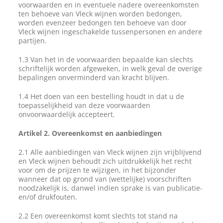
voorwaarden en in eventuele nadere overeenkomsten
ten behoeve van Vleck wijnen worden bedongen,
worden evenzeer bedongen ten behoeve van door
Vleck wijnen ingeschakelde tussenpersonen en andere
Winkelmand
0
partijen.
1.3 Van het in de voorwaarden bepaalde kan slechts
schriftelijk worden afgeweken, in welk geval de overige
Mijn Account
bepalingen onverminderd van kracht blijven.
1.4 Het doen van een bestelling houdt in dat u de
Zoeken
toepasselijkheid van deze voorwaarden
naar:
onvoorwaardelijk accepteert.
NL
Artikel 2. Overeenkomst en aanbiedingen
2.1 Alle aanbiedingen van Vleck wijnen zijn vrijblijvend
en Vleck wijnen behoudt zich uitdrukkelijk het recht
voor om de prijzen te wijzigen, in het bijzonder
wanneer dat op grond van (wettelijke) voorschriften
noodzakelijk is, danwel indien sprake is van publicatie-
en/of drukfouten.
2.2 Een overeenkomst komt slechts tot stand na