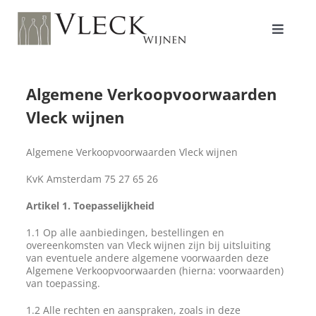
Ga
naar
inhoud
Toggle
Navigat
Shop
Algemene Verkoopvoorwaarden
Vleck wijnen
Producenten
Algemene Verkoopvoorwaarden Vleck wijnen
KvK Amsterdam 75 27 65 26
Over ons/Filosofie
Artikel 1. Toepasselijkheid
1.1 Op alle aanbiedingen, bestellingen en
overeenkomsten van Vleck wijnen zijn bij uitsluiting
Proeverijen
van eventuele andere algemene voorwaarden deze
Algemene Verkoopvoorwaarden (hierna: voorwaarden)
van toepassing.
Contact
1.2 Alle rechten en aanspraken, zoals in deze