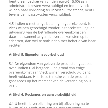
bent u een bedrag van vijftien euro(€ 15,00) aan
administratiekosten verschuldigd en indien Vleck
wijnen haar vordering ter incasso uitbesteedt, bent u
tevens de incassokosten verschuldigd.
4.5 Indien u met enige betaling in gebreke bent, is
Vleck wijnen gerechtigd zonder ingebrekestelling, de
uitvoering van de betreffende overeenkomst en
daarmee samenhangende overeenkomsten op te
schorten, dan wel te ontbinden met behoud van haar
rechten.
Artikel 5. Eigendomsvoorbehoud
5.1 De eigendom van geleverde producten gaat pas
over, indien u al hetgeen u op grond van enige
overeenkomst aan Vleck wijnen verschuldigd bent,
heeft voldaan. Het risico ter zake van de producten
gaat reeds op het moment van de verzending op u
over.
Artikel 6. Reclames en aansprakelijkheid
6.1 U heeft de verplichting om bij aflevering na te
kijken of de producten aan de overeenkomst