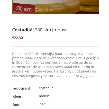
Winkelmand
0
Costadilà
|330 slm|mouss
Mijn Account
€
22,30
Zoeken
De naam 330 slm verwijst naar de hoogte van het
naar:
perceel waar deze wijn vandaan komt. Het is gelegen
in Zuel, Combai. Na een korte maceratie op de schil
NL
fermenteert de wijn in roestvrij staal en rijpt hij in
grote eikenhouten vaten. Hergisting vindt plaats op
fles met toegevoegde most van hetzelfde wijnjaar.
costadilà
producent
mouss
kleur
2021
Jaar