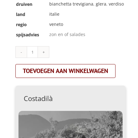
bianchetta trevigiana
,
glera
,
verdiso
druiven
italie
land
veneto
regio
zon en of salades
spijsadvies
Costadilà|330
slm|mouss
aantal
TOEVOEGEN AAN WINKELWAGEN
Costadilà