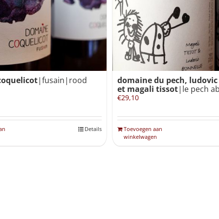
oquelicot
|fusain|rood
domaine du pech, ludovic
et magali tissot
|le pech a
€
29,10
an
Details
Toevoegen aan
winkelwagen