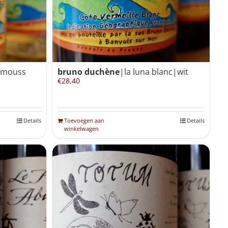
|mouss
bruno duchène
|la luna blanc|wit
€
28,40
Details
Toevoegen aan
Details
winkelwagen