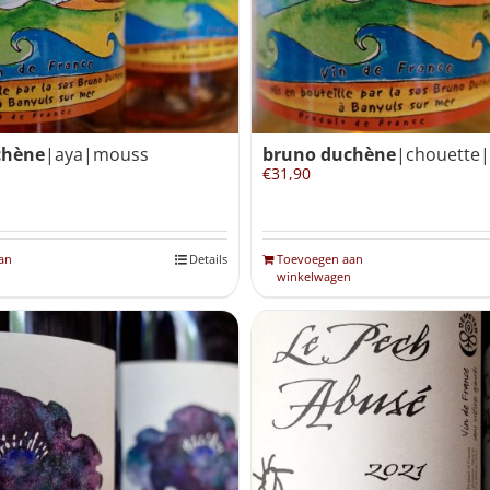
chène
|aya|mouss
bruno duchène
|chouette
€
31,90
an
Details
Toevoegen aan
winkelwagen