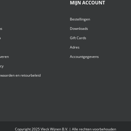
MIJN ACCOUNT
Bestellingen
ns
Downloads
a
Gift Cards
Adres
everen
Accountgegevens
acy
waarden en retourbeleid
Copyright 2025 Vleck Wijnen B.V. | Alle rechten voorbehouden