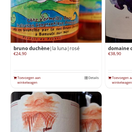
bruno duchène
|la luna|rosé
domaine c
€
24,90
€
38,90
Toevoegen aan
Details
Toevoegen a
winkelwagen
winkelwagen