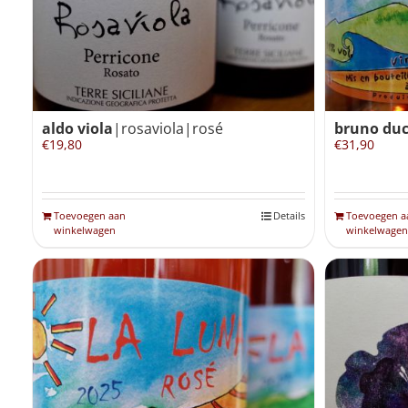
aldo viola
|rosaviola|rosé
bruno du
€
19,80
€
31,90
Toevoegen aan
Details
Toevoegen a
winkelwagen
winkelwagen