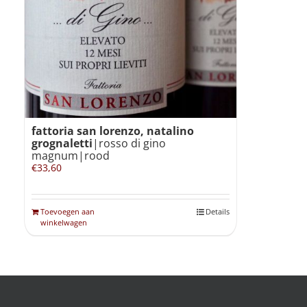
fattoria san lorenzo, natalino
grognaletti
|rosso di gino
magnum|rood
€
33,60
Toevoegen aan
Details
winkelwagen