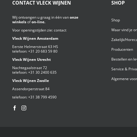
CONTACT VLECK WIJNEN
SHOP
Wij ontvangen u graag in één van
onze
Shop
winkels
of
on-line.
Waar vind je o
Voor openingstijden zie:
contact
Vleck Wijnen Amsterdam
Zakelijk/Horec
Eerste Helmerstraat 63 HS
Producenten
telefoon:
+31 20 683 59 80
Bestellen en l
Vleck Wijnen Utrecht
Nachtegaalstraat 72
Service & Priv
telefoon:
+31 30 2400 635
Algemene voor
Vleck Wijnen Zwolle
Assendorperstraat 84
telefoon:
+31 38 799 4590⁩