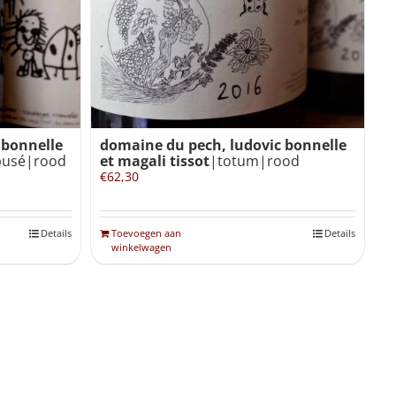
 bonnelle
domaine du pech, ludovic bonnelle
busé|rood
et magali tissot
|totum|rood
€
62,30
Details
Toevoegen aan
Details
winkelwagen