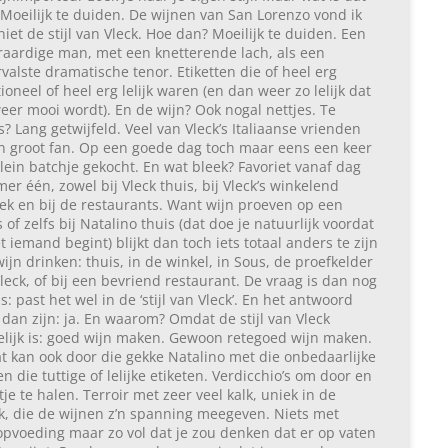
Moeilijk te duiden. De wijnen van San Lorenzo vond ik
niet de stijl van Vleck. Hoe dan? Moeilijk te duiden. Een
aardige man, met een knetterende lach, als een
valste dramatische tenor. Etiketten die of heel erg
tioneel of heel erg lelijk waren (en dan weer zo lelijk dat
eer mooi wordt). En de wijn? Ook nogal nettjes. Te
s? Lang getwijfeld. Veel van Vleck’s Italiaanse vrienden
 groot fan. Op een goede dag toch maar eens een keer
lein batchje gekocht. En wat bleek? Favoriet vanaf dag
r één, zowel bij Vleck thuis, bij Vleck’s winkelend
ek en bij de restaurants. Want wijn proeven op een
 of zelfs bij Natalino thuis (dat doe je natuurlijk voordat
t iemand begint) blijkt dan toch iets totaal anders te zijn
ijn drinken: thuis, in de winkel, in Sous, de proefkelder
leck, of bij een bevriend restaurant. De vraag is dan nog
s: past het wel in de ‘stijl van Vleck’. En het antwoord
dan zijn: ja. En waarom? Omdat de stijl van Vleck
lijk is: goed wijn maken. Gewoon retegoed wijn maken.
t kan ook door die gekke Natalino met die onbedaarlijke
en die tuttige of lelijke etiketen. Verdicchio’s om door en
tje te halen. Terroir met zeer veel kalk, uniek in de
k, die de wijnen z’n spanning meegeven. Niets met
pvoeding maar zo vol dat je zou denken dat er op vaten