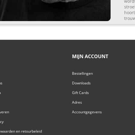
wordt
stroe
hoort
trouw
MIJN ACCOUNT
Bestellingen
ns
Downloads
a
Gift Cards
Adres
everen
Accountgegevens
acy
waarden en retourbeleid