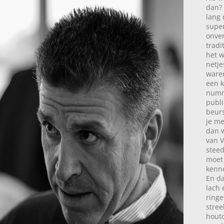
dan? 
lang 
super
onver
tradi
het w
netje
waren
een k
numme
publi
beurs
je me
dan w
van V
steed
moet 
kenne
En da
lach 
ringe
stree
houto