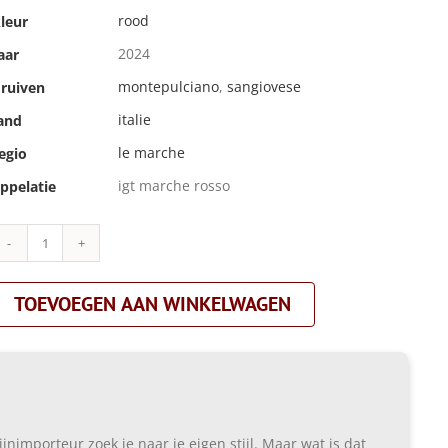
rood
leur
2024
aar
montepulciano
,
sangiovese
ruiven
italie
and
le marche
egio
igt marche rosso
ppelatie
Fattoria
San
Lorenzo,
TOEVOEGEN AAN WINKELWAGEN
Natalino
Grognaletti|rosso
di
gino
magnum|rood
aantal
ijnimporteur zoek je naar je eigen stijl. Maar wat is dat