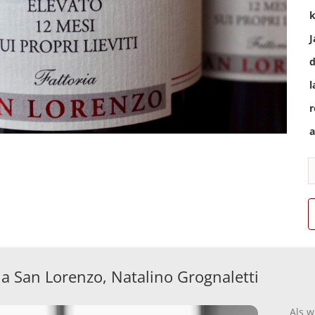
k
J
d
l
r
a
ia San Lorenzo, Natalino Grognaletti
Als w