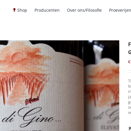
Shop
Producenten
Over ons/Filosofie
Proeverije
F
G
€
T
M
i
j
g
o
v
p