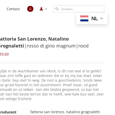
Zoeken
n
Contact
0
naar:
NL
attoria San Lorenzo, Natalino
rognaletti
|rosso di gino magnum|rood
33,60
ijdje in de wachtkamer van Vleck, is dit niet wat al te gelikt?
aar zo’n toffe gast en iedereen die er bij mij toe doet, zeker
n Italië, liep met ‘m weg. De rest is geschiedenis. Sinds twee
aar groot favoriet in het assortiment. Proef maar, zó goed
emaakt en zó lekker. Van alle blabla gespeend, zo kan het
ok! Van het beste terroir dat ‘ie heeft, veel kalk dus veel, zeer
eel vettige frisheid.
fattoria san lorenzo, natalino grognaletti
roducent