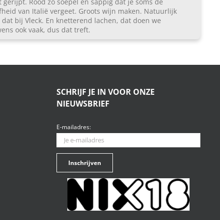
 gerijpt. Rood zo soepel en sappig dat je soms de
fheid van Italië vergeet. Groots wijn maken. Natuurlijk
 dat bij Vleck. En knetterend lachen, dat doen we
ens ook vaak, dus dat treft.
SCHRIJF JE IN VOOR ONZE
NIEUWSBRIEF
E-mailadres: