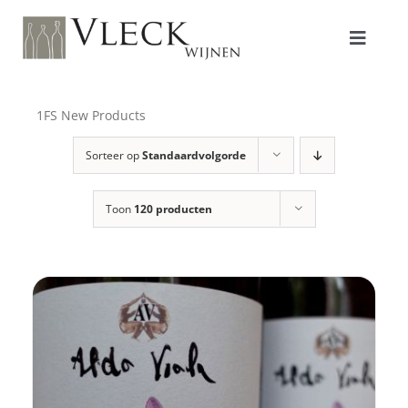
Ga
naar
inhoud
Toggle
Naviga
Shop
1FS New Products
Sorteer op
Standaardvolgorde
Producenten
Toon
120 producten
Over ons/Filosofie
Proeverijen
Contact