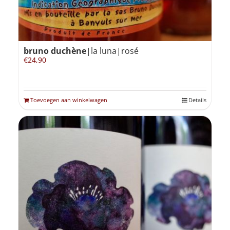
bruno duchène
|la luna|rosé
€
24,90
Toevoegen aan winkelwagen
Details