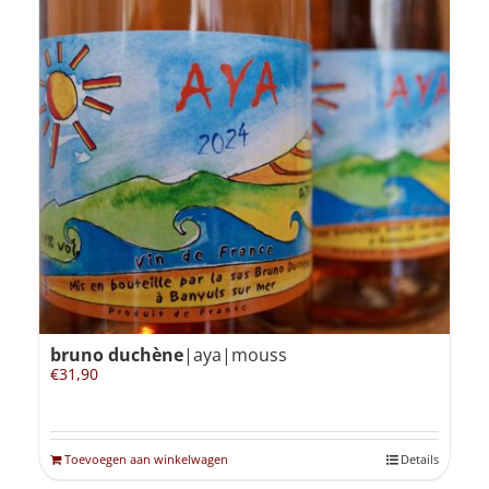
bruno duchène
|aya|mouss
€
31,90
Toevoegen aan winkelwagen
Details