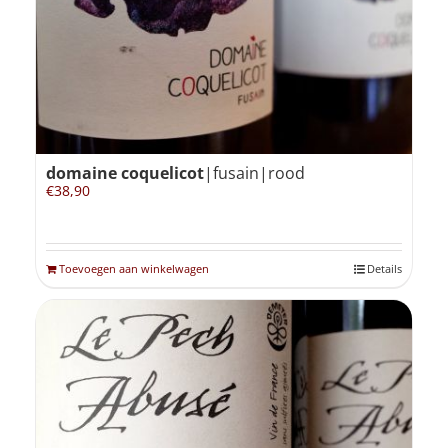
domaine coquelicot
|fusain|rood
€
38,90
Toevoegen aan winkelwagen
Details