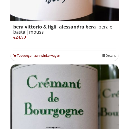
bera vittorio & figli, alessandra bera
|bera e
basta!|mouss
€
24,90
Toevoegen aan winkelwagen
Details