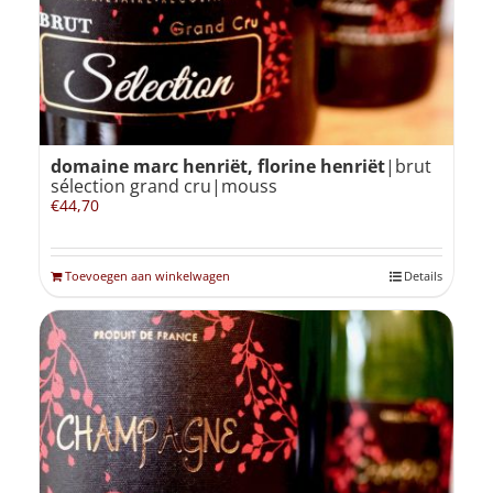
domaine marc henriët, florine henriët
|brut
sélection grand cru|mouss
€
44,70
Toevoegen aan winkelwagen
Details