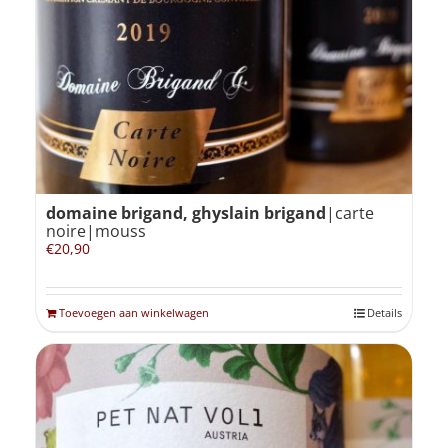
domaine brigand, ghyslain brigand
|carte
noire|mouss
€
20,90
Toevoegen aan winkelwagen
Details