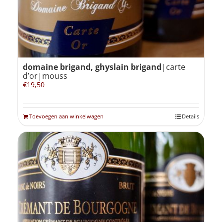
domaine brigand, ghyslain brigand
|carte
d’or|mouss
€
19,50
Toevoegen aan winkelwagen
Details