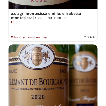
az. agr. montesissa emilio, elisabetta
montesissa
|rosissima|mouss
€
19,90
Toevoegen aan winkelwagen
Details