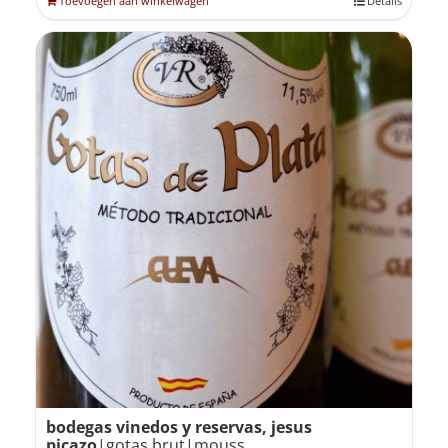
Toevoegen aan winkelwagen
Details
bodegas vinedos y reservas, jesus
picazo
|gotas brut|mouss