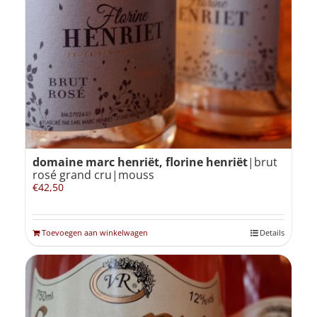
domaine marc henriët, florine henriët
|brut
rosé grand cru|mouss
€
42,50
Toevoegen aan winkelwagen
Details