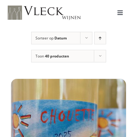
Ga
naar
inhoud
Toggle
Naviga
Shop
Sorteer op
Datum
Toon
40 producten
Producenten
Over ons/Filosofie
Proeverijen
Contact