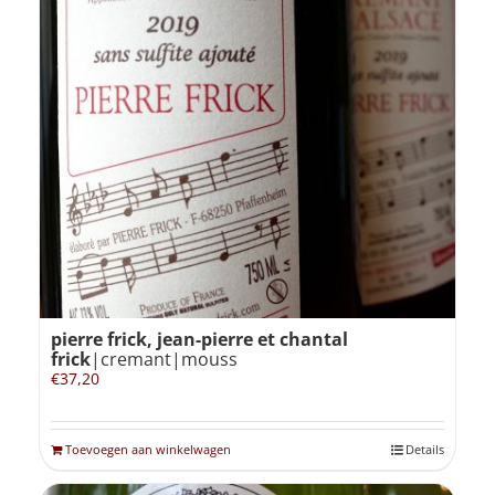
pierre frick, jean-pierre et chantal
frick
|cremant|mouss
€
37,20
Toevoegen aan winkelwagen
Details