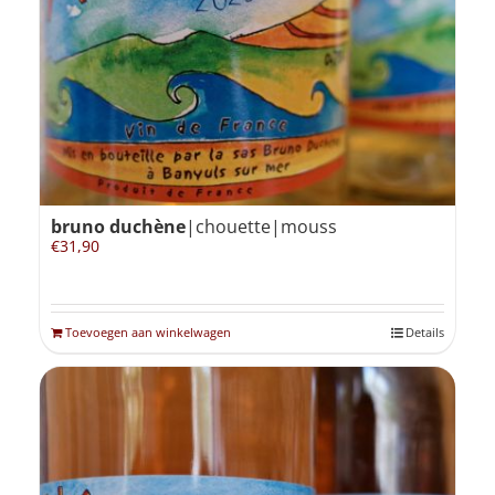
Winkelmand
0
Mijn Account
bruno duchène
|chouette|mouss
Zoeken
€
31,90
naar:
NL
Toevoegen aan winkelwagen
Details