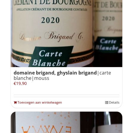
domaine brigand, ghyslain brigand
|carte
blanche|mouss
€
19,90
Toevoegen aan winkelwagen
Details