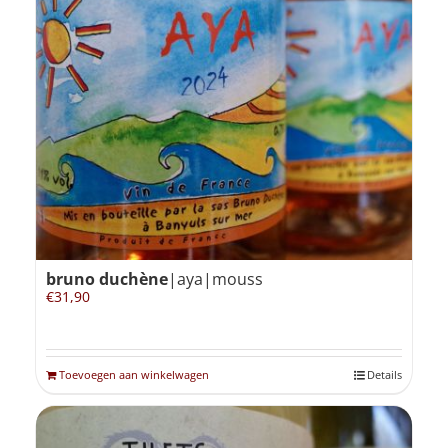
bruno duchène
|aya|mouss
€
31,90
Toevoegen aan winkelwagen
Details