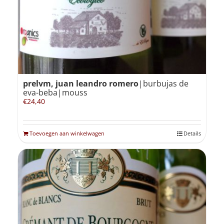
prelvm, juan leandro romero
|burbujas de
eva-beba|mouss
€
24,40
Toevoegen aan winkelwagen
Details