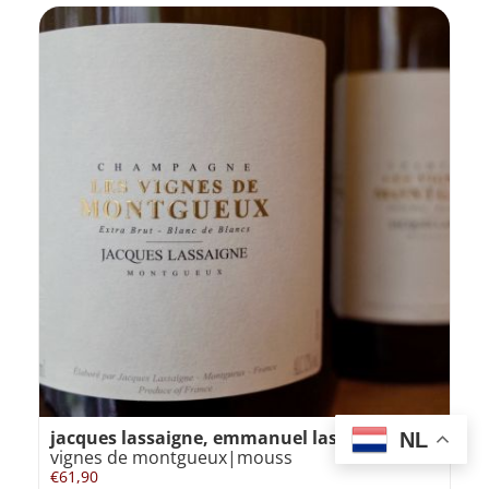
jacques lassaigne, emmanuel lassaigne
|les
NL
vignes de montgueux|mouss
€
61,90