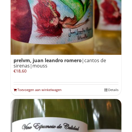
Winkelmand
0
Mijn Account
prelvm, juan leandro romero
|cantos de
Zoeken
sirenas|mouss
naar:
€
18,60
NL
Toevoegen aan winkelwagen
Details