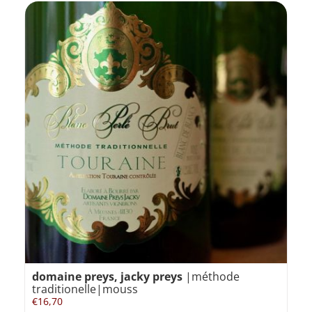
domaine preys, jacky preys
|méthode
traditionelle|mouss
€
16,70