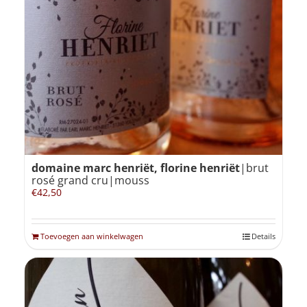
domaine marc henriët, florine henriët
|brut
rosé grand cru|mouss
€
42,50
Toevoegen aan winkelwagen
Details