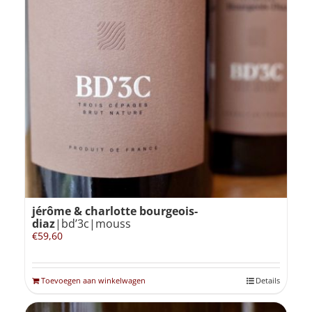
jérôme & charlotte bourgeois-
diaz
|bd’3c|mouss
€
59,60
Toevoegen aan winkelwagen
Details