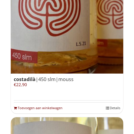
costadilà
|450 slm|mouss
€
22,90
Toevoegen aan winkelwagen
Details