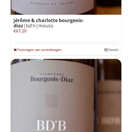
jérôme & charlotte bourgeois-
diaz
|bd’n|mouss
€
67,20
Toevoegen aan winkelwagen
Details