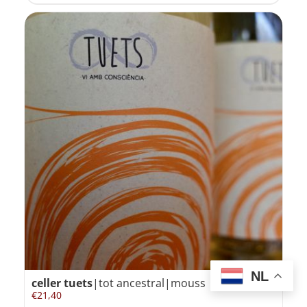
NL
celler tuets
|tot ancestral|mouss
€
21,40