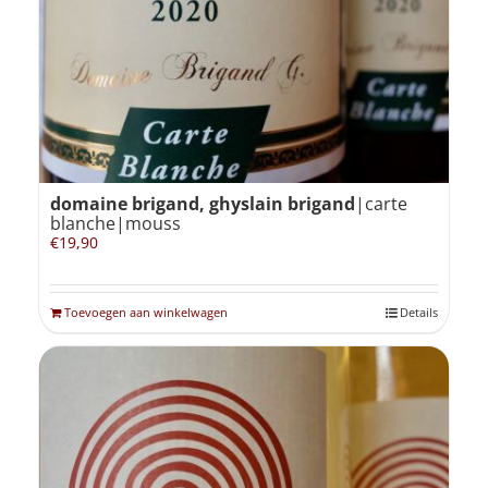
domaine brigand, ghyslain brigand
|carte
blanche|mouss
€
19,90
Toevoegen aan winkelwagen
Details