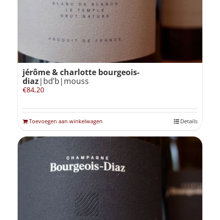
jérôme & charlotte bourgeois-
diaz
|bd’b|mouss
€
84,20
Toevoegen aan winkelwagen
Details