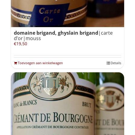
domaine brigand, ghyslain brigand
|carte
d’or|mouss
€
19,50
Toevoegen aan winkelwagen
Details