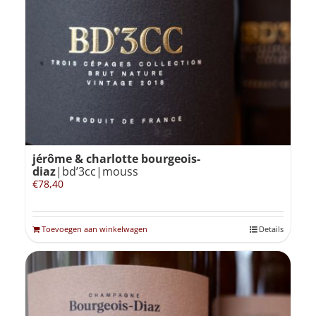
jérôme & charlotte bourgeois-
diaz
|bd’3cc|mouss
€
78,40
Toevoegen aan winkelwagen
Details