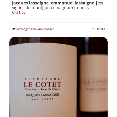
jacques lassaigne, emmanuel lassaigne
|les
vignes de montgueux magnum|mouss
€
131,60
Toevoegen aan winkelwagen
Details