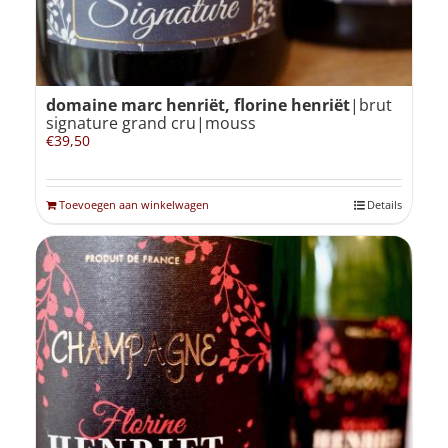
domaine marc henriët, florine henriët
|brut
signature grand cru|mouss
€
39,50
Toevoegen aan winkelwagen
Details