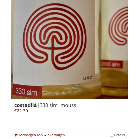
costadilà
|330 slm|mouss
€
22,30
Toevoegen aan winkelwagen
Details