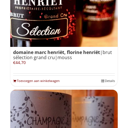
domaine marc henriët, florine henriët
|brut
sélection grand cru|mouss
€
44,70
Toevoegen aan winkelwagen
Details