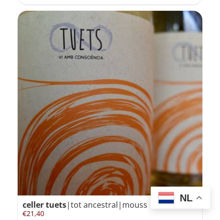
NL
celler tuets
|tot ancestral|mouss
€
21,40