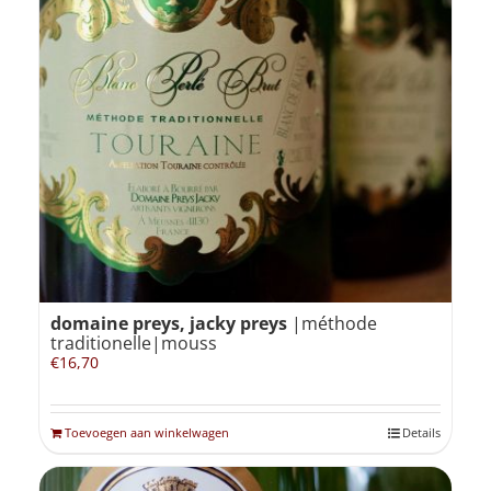
domaine preys, jacky preys
|méthode
traditionelle|mouss
€
16,70
Toevoegen aan winkelwagen
Details