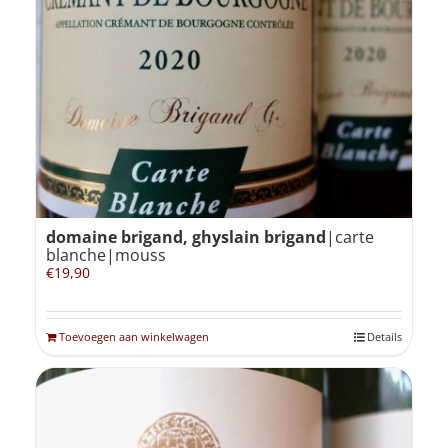
domaine brigand, ghyslain brigand
|carte
blanche|mouss
€
19,90
Toevoegen aan winkelwagen
Details