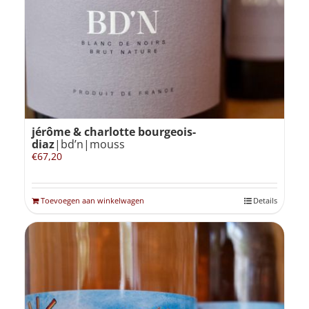
jérôme & charlotte bourgeois-
diaz
|bd’n|mouss
€
67,20
Toevoegen aan winkelwagen
Details