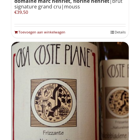
domaine marc henriët, florine henriët
|brut
signature grand cru|mouss
€
39,50
Toevoegen aan winkelwagen
Details