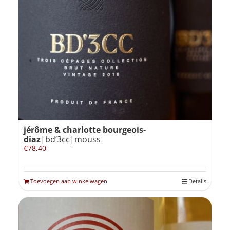
jérôme & charlotte bourgeois-
diaz
|bd’3cc|mouss
€
78,40
Toevoegen aan winkelwagen
Details