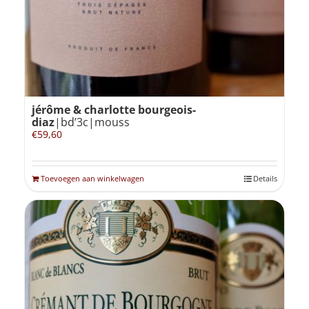
jérôme & charlotte bourgeois-
diaz
|bd’3c|mouss
€
59,60
Toevoegen aan winkelwagen
Details