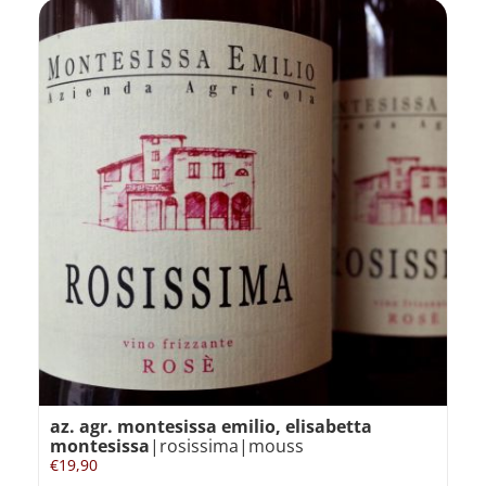
az. agr. montesissa emilio, elisabetta
montesissa
|rosissima|mouss
€
19,90