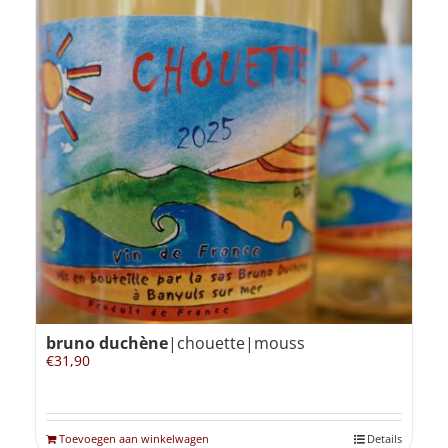
bruno duchène
|chouette|mouss
€
31,90
Toevoegen aan winkelwagen
Details