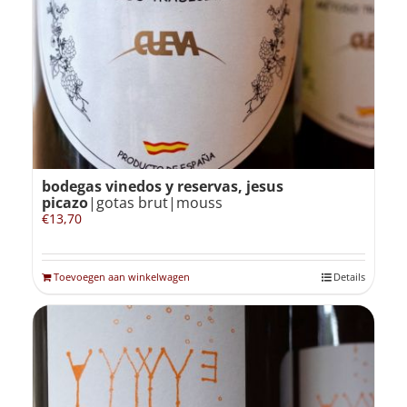
Winkelmand
0
Mijn Account
bodegas vinedos y reservas, jesus
Zoeken
picazo
|gotas brut|mouss
naar:
€
13,70
NL
Toevoegen aan winkelwagen
Details