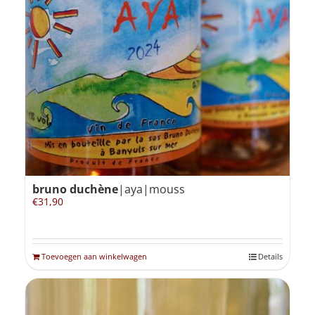
bruno duchène
|aya|mouss
€
31,90
Toevoegen aan winkelwagen
Details