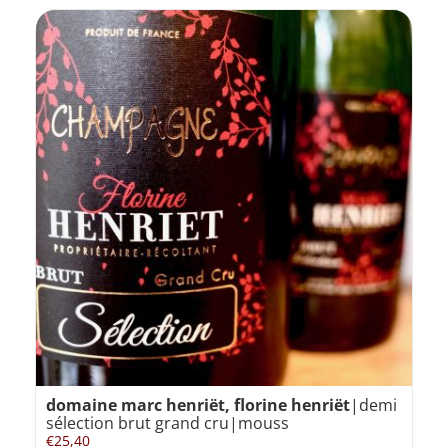
domaine marc henriët, florine henriët
|demi
sélection brut grand cru|mouss
€
25,40