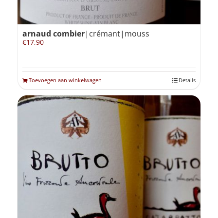
arnaud combier
|crémant|mouss
€
17,90
Toevoegen aan winkelwagen
Details