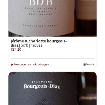
jérôme & charlotte bourgeois-
diaz
|bd’b|mouss
€
84,20
Toevoegen aan winkelwagen
Details