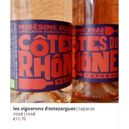
les vignerons d’estezargues
|taparas
rosé|rosé
€
11,70