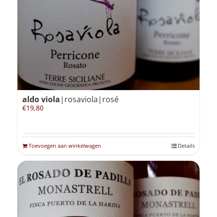
Winkelmand
0
Mijn Account
aldo viola
|rosaviola|rosé
Zoeken
€
19,80
naar:
NL
Toevoegen aan winkelwagen
Details