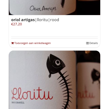
oriol artigas
|lloritu|rood
€
27,20
Toevoegen aan winkelwagen
Details