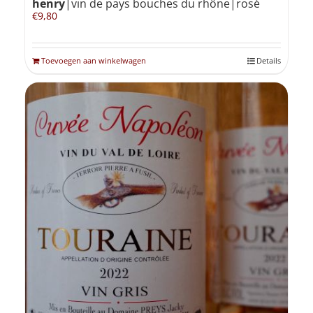
henry
|vin de pays bouches du rhône|rosé
€
9,80
Toevoegen aan winkelwagen
Details