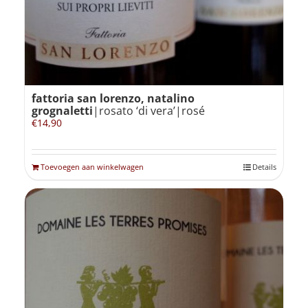
fattoria san lorenzo, natalino
grognaletti
|rosato ‘di vera’|rosé
€
14,90
Toevoegen aan winkelwagen
Details