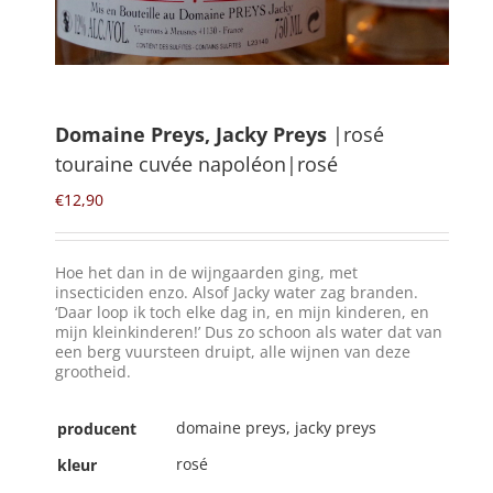
Winkelmand
0
Domaine Preys, Jacky Preys
|rosé
touraine cuvée napoléon|rosé
Mijn Account
€
12,90
Zoeken
naar:
Hoe het dan in de wijngaarden ging, met
NL
insecticiden enzo. Alsof Jacky water zag branden.
‘Daar loop ik toch elke dag in, en mijn kinderen, en
mijn kleinkinderen!’ Dus zo schoon als water dat van
een berg vuursteen druipt, alle wijnen van deze
grootheid.
domaine preys, jacky preys
producent
rosé
kleur