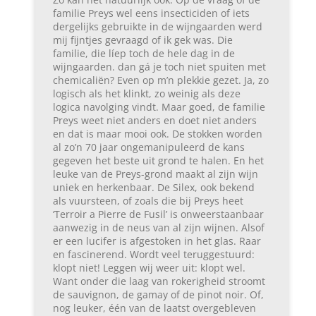
familie Preys wel eens insecticiden of iets
dergelijks gebruikte in de wijngaarden werd
mij fijntjes gevraagd of ik gek was. Die
familie, die líep toch de hele dag in de
wijngaarden. dan gá je toch niet spuiten met
chemicaliën? Even op m’n plekkie gezet. Ja, zo
logisch als het klinkt, zo weinig als deze
logica navolging vindt. Maar goed, de familie
Preys weet niet anders en doet niet anders
en dat is maar mooi ook. De stokken worden
al zo’n 70 jaar ongemanipuleerd de kans
gegeven het beste uit grond te halen. En het
leuke van de Preys-grond maakt al zijn wijn
uniek en herkenbaar. De Silex, ook bekend
als vuursteen, of zoals die bij Preys heet
‘Terroir a Pierre de Fusil’ is onweerstaanbaar
aanwezig in de neus van al zijn wijnen. Alsof
er een lucifer is afgestoken in het glas. Raar
en fascinerend. Wordt veel teruggestuurd:
klopt niet! Leggen wij weer uit: klopt wel.
Want onder die laag van rokerigheid stroomt
de sauvignon, de gamay of de pinot noir. Of,
nog leuker, één van de laatst overgebleven