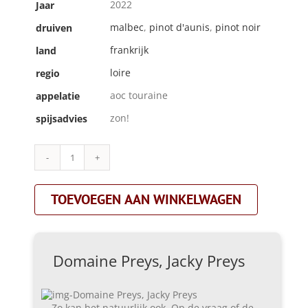
2022
Jaar
malbec
,
pinot d'aunis
,
pinot noir
druiven
frankrijk
land
loire
regio
aoc touraine
appelatie
zon!
spijsadvies
Domaine
Preys,
Jacky
TOEVOEGEN AAN WINKELWAGEN
Preys
|rosé
touraine
cuvée
napoléon|rosé
Domaine Preys, Jacky Preys
aantal
Zo kan het natuurlijk ook. Op de vraag of de