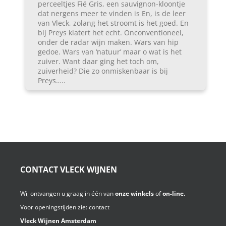
perceeltjes Fié Gris, een sauvignon-kloontje
dat nergens meer te vinden is En, is de leer
van Vleck, zolang het stroomt is het goed. En
bij Preys klatert het echt. Onconventioneel,
onder de radar wijn maken. Wars van hip
gedoe. Wars van ‘natuur’ maar o wat is het
zuiver. Want daar ging het toch om,
zuiverheid? Die zo onmiskenbaar is bij
Preys…..
CONTACT VLECK WIJNEN
Wij ontvangen u graag in één van
onze winkels
of
on-line.
Voor openingstijden zie:
contact
Vleck Wijnen Amsterdam