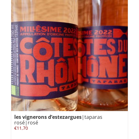
les vignerons d’estezargues
|taparas
rosé|rosé
€
11,70