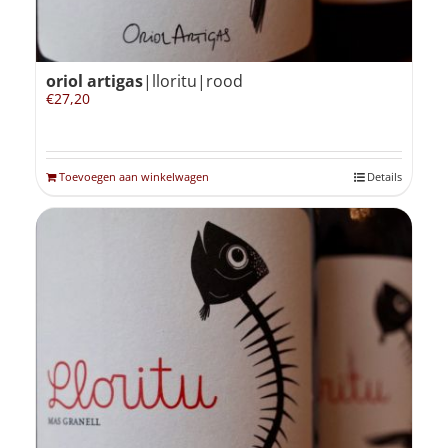
oriol artigas
|lloritu|rood
€
27,20
Toevoegen aan winkelwagen
Details