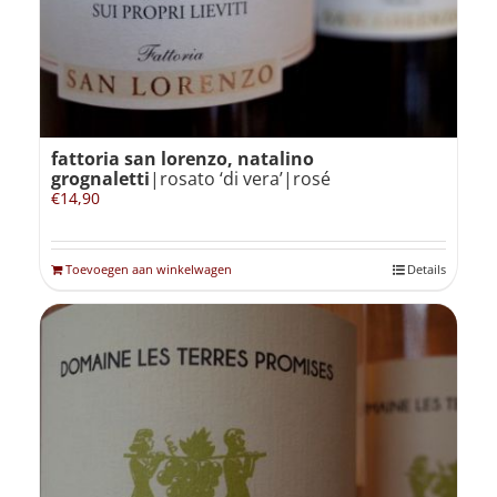
fattoria san lorenzo, natalino
grognaletti
|rosato ‘di vera’|rosé
€
14,90
Toevoegen aan winkelwagen
Details