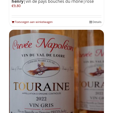
henry
|vin de pays bouches du rhône|rosé
€
9,80
Toevoegen aan winkelwagen
Details