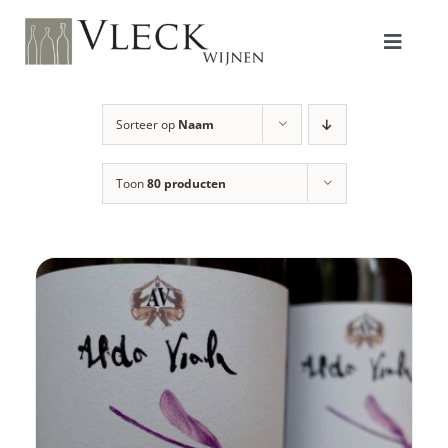
Ga
naar
inhoud
Toggle
Naviga
Shop
Sorteer op
Naam
Toon
80 producten
Producenten
Over ons/Filosofie
Proeverijen
Contact