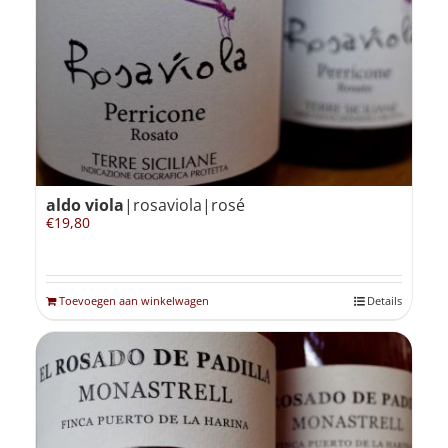
Winkelmand
0
Mijn Account
aldo viola
|rosaviola|rosé
Zoeken
€
19,80
naar:
NL
Toevoegen aan winkelwagen
Details