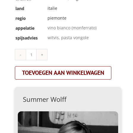
italie
land
piemonte
regio
vino bianco (monferrato)
appelatie
witvis, pasta vongole
spijsadvies
Summer
Wolff|ette
2nd|wit
TOEVOEGEN AAN WINKELWAGEN
aantal
Summer Wolff