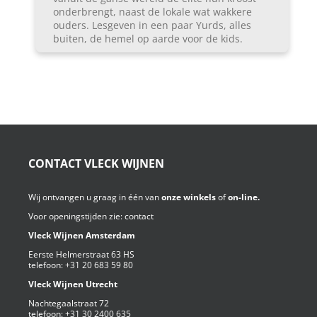
onderbrengt, naast de lokale wat wakkere
ouders. Lesgeven in een paar Yurds, alles
buiten, de hemel op aarde voor de kids.
CONTACT VLECK WIJNEN
Wij ontvangen u graag in één van
onze winkels
of
on-line.
Voor openingstijden zie:
contact
Vleck Wijnen Amsterdam
Eerste Helmerstraat 63 HS
telefoon:
+31 20 683 59 80
Vleck Wijnen Utrecht
Nachtegaalstraat 72
telefoon:
+31 30 2400 635