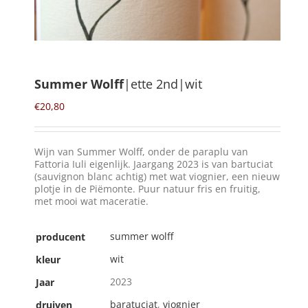
Winkelmand
0
Summer Wolff
|ette 2nd|wit
Mijn Account
€
20,80
Zoeken
Wijn van Summer Wolff, onder de paraplu van
naar:
Fattoria Iuli eigenlijk. Jaargang 2023 is van bartuciat
(sauvignon blanc achtig) met wat viognier, een nieuw
NL
plotje in de Piëmonte. Puur natuur fris en fruitig,
met mooi wat maceratie.
summer wolff
producent
wit
kleur
2023
Jaar
baratuciat
,
viognier
druiven