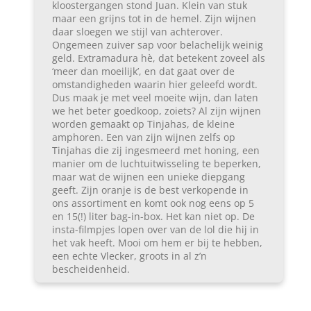
kloostergangen stond Juan. Klein van stuk
maar een grijns tot in de hemel. Zijn wijnen
daar sloegen we stijl van achterover.
Ongemeen zuiver sap voor belachelijk weinig
geld. Extramadura hè, dat betekent zoveel als
‘meer dan moeilijk’, en dat gaat over de
omstandigheden waarin hier geleefd wordt.
Dus maak je met veel moeite wijn, dan laten
we het beter goedkoop, zoiets? Al zijn wijnen
worden gemaakt op Tinjahas, de kleine
amphoren. Een van zijn wijnen zelfs op
Tinjahas die zij ingesmeerd met honing, een
manier om de luchtuitwisseling te beperken,
maar wat de wijnen een unieke diepgang
geeft. Zijn oranje is de best verkopende in
ons assortiment en komt ook nog eens op 5
en 15(!) liter bag-in-box. Het kan niet op. De
insta-filmpjes lopen over van de lol die hij in
het vak heeft. Mooi om hem er bij te hebben,
een echte Vlecker, groots in al z’n
bescheidenheid.