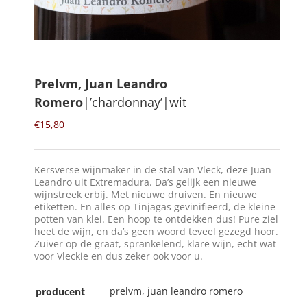
Winkelmand
0
Prelvm, Juan Leandro
Romero
|’chardonnay’|wit
Mijn Account
€
15,80
Zoeken
naar:
Kersverse wijnmaker in de stal van Vleck, deze Juan
NL
Leandro uit Extremadura. Da’s gelijk een nieuwe
wijnstreek erbij. Met nieuwe druiven. En nieuwe
etiketten. En alles op Tinjagas gevinifieerd, de kleine
potten van klei. Een hoop te ontdekken dus! Pure ziel
heet de wijn, en da’s geen woord teveel gezegd hoor.
Zuiver op de graat, sprankelend, klare wijn, echt wat
voor Vleckie en dus zeker ook voor u.
prelvm, juan leandro romero
producent