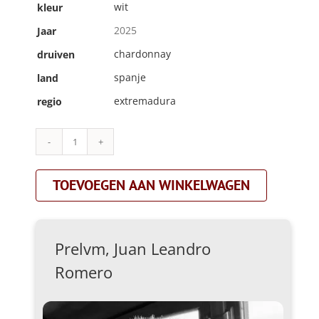
wit
kleur
2025
Jaar
chardonnay
druiven
spanje
land
extremadura
regio
Prelvm,
Juan
Leandro
TOEVOEGEN AAN WINKELWAGEN
Romero|'chardonnay'|wit
aantal
Prelvm, Juan Leandro
Romero