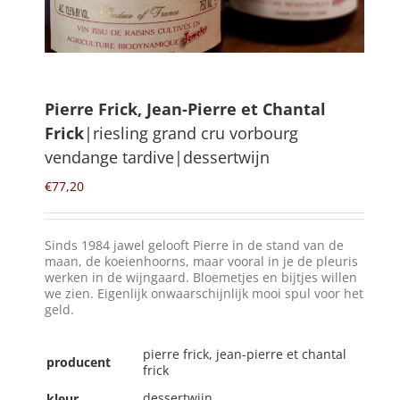
Winkelmand
0
Pierre Frick, Jean-Pierre et Chantal
Frick
|riesling grand cru vorbourg
Mijn Account
vendange tardive|dessertwijn
€
77,20
Zoeken
naar:
NL
Sinds 1984 jawel gelooft Pierre in de stand van de
maan, de koeienhoorns, maar vooral in je de pleuris
werken in de wijngaard. Bloemetjes en bijtjes willen
we zien. Eigenlijk onwaarschijnlijk mooi spul voor het
geld.
pierre frick, jean-pierre et chantal
producent
frick
dessertwijn
kleur