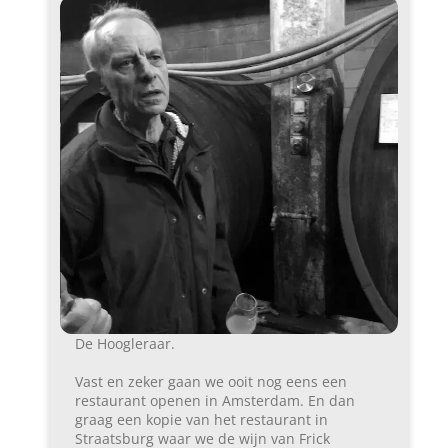
De Hoogleraar.
Vast en zeker gaan we ooit nog eens een
restaurant openen in Amsterdam. En dan
graag een kopie van het restaurant in
Straatsburg waar we de wijn van Frick