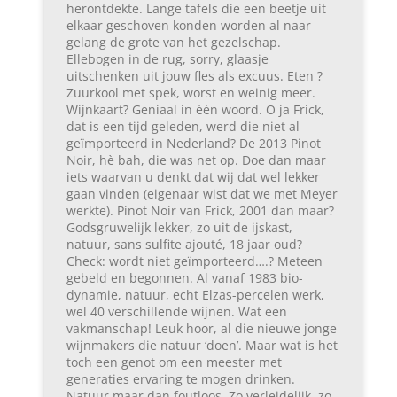
herontdekte. Lange tafels die een beetje uit
elkaar geschoven konden worden al naar
gelang de grote van het gezelschap.
Ellebogen in de rug, sorry, glaasje
uitschenken uit jouw fles als excuus. Eten ?
Zuurkool met spek, worst en weinig meer.
Wijnkaart? Geniaal in één woord. O ja Frick,
dat is een tijd geleden, werd die niet al
geïmporteerd in Nederland? De 2013 Pinot
Noir, hè bah, die was net op. Doe dan maar
iets waarvan u denkt dat wij dat wel lekker
gaan vinden (eigenaar wist dat we met Meyer
werkte). Pinot Noir van Frick, 2001 dan maar?
Godsgruwelijk lekker, zo uit de ijskast,
natuur, sans sulfite ajouté, 18 jaar oud?
Check: wordt niet geïmporteerd….? Meteen
gebeld en begonnen. Al vanaf 1983 bio-
dynamie, natuur, echt Elzas-percelen werk,
wel 40 verschillende wijnen. Wat een
vakmanschap! Leuk hoor, al die nieuwe jonge
wijnmakers die natuur ‘doen’. Maar wat is het
toch een genot om een meester met
generaties ervaring te mogen drinken.
Natuur maar dan foutloos. Zo verleidelijk, zo