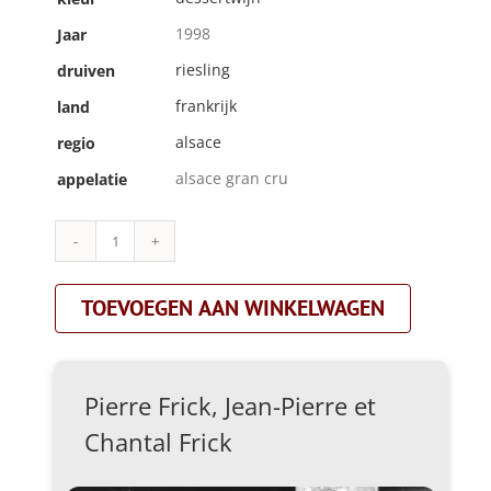
1998
Jaar
riesling
druiven
frankrijk
land
alsace
regio
alsace gran cru
appelatie
Pierre
Frick,
Jean-
TOEVOEGEN AAN WINKELWAGEN
Pierre
et
Chantal
Frick|riesling
grand
Pierre Frick, Jean-Pierre et
cru
vorbourg
Chantal Frick
vendange
tardive|dessertwijn
aantal