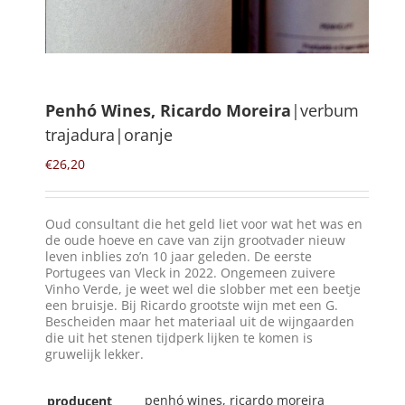
Winkelmand
0
Penhó Wines, Ricardo Moreira
|verbum
trajadura|oranje
Mijn Account
€
26,20
Zoeken
naar:
Oud consultant die het geld liet voor wat het was en
NL
de oude hoeve en cave van zijn grootvader nieuw
leven inblies zo’n 10 jaar geleden. De eerste
Portugees van Vleck in 2022. Ongemeen zuivere
Vinho Verde, je weet wel die slobber met een beetje
een bruisje. Bij Ricardo grootste wijn met een G.
Bescheiden maar het materiaal uit de wijngaarden
die uit het stenen tijdperk lijken te komen is
gruwelijk lekker.
penhó wines, ricardo moreira
producent