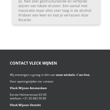
ijs. Nee zeer gestructureerde en verfijnde
wijnen van lokale druiven. Een aantal met
maceratie maar alles zeer laag in de alcohol.
Probeer een keer en laat je verrassen door
Ricardo
CONTACT VLECK WIJNEN
Wij ontvangen u graag in één van
onze winkels
of
on-line.
Voor openingstijden zie:
contact
Vleck Wijnen Amsterdam
Eerste Helmerstraat 63 HS
telefoon:
+31 20 683 59 80
Vleck Wijnen Utrecht