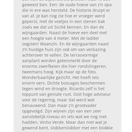
geweest ben. Een: de oude hoeve van z’n opa
die in ere was hersteld. De historie druipt er
van af. Je kan nog zie hoe er vroeger werd
geperst, met de voetjes in een stenen bak
zoals we dat uit Sicilië kennen. En dan de
wijngaarden. Naast de hoeve een deel met
een hoogte van 4 meter. Met de ladder
oogsten! Waanzin. En de wijngaarden naast
z’n huidige huis zijn ook om van verbazing
achterover te vallen. De terrasvormige
aanplant worden gekenmerkt door de
enorme zwerfkeien die hier rondslingeren,
tweemans hoog. Kijk maar op de foto.
Wonderbaarlijke gezicht. Het heeft iets
enorm oers. Dichte bossages beschermen
tegen wind en droogte. Ricardo zelf is het
toppunt van geniale rust. Ooit hoge adviseur
voor de regering, maar dat werd wat
benauwend. Dan maar z’n grootvader
opgevolgd. Zijn wijnen zijn van een zeer
aanstekelijk niveau en iets wat we nog niet
hadden, Vinho Verde. Maar dan niet wat je
gewend bent, slobberslobber met een blokkie