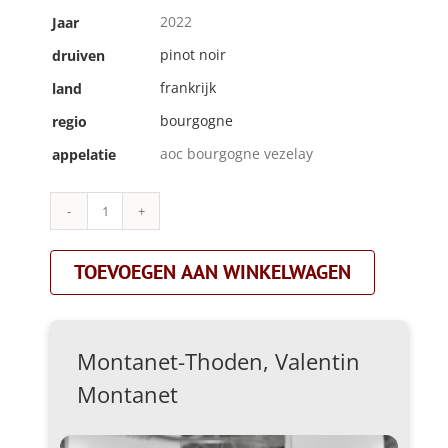
2022
Jaar
pinot noir
druiven
frankrijk
land
bourgogne
regio
aoc bourgogne vezelay
appelatie
Montanet-
Thoden,
Valentin
TOEVOEGEN AAN WINKELWAGEN
Montanet|garance|rood
aantal
Montanet-Thoden, Valentin
Montanet