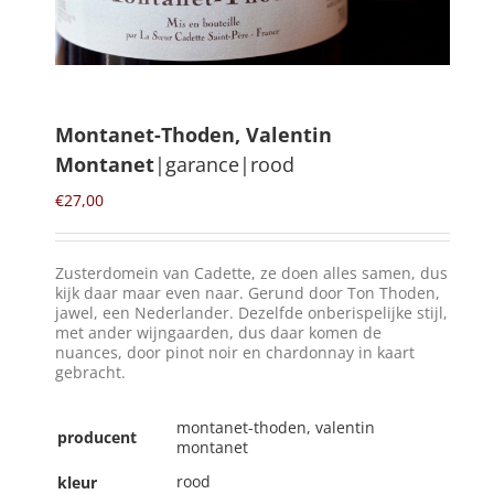
Winkelmand
0
Montanet-Thoden, Valentin
Montanet
|garance|rood
Mijn Account
€
27,00
Zoeken
naar:
Zusterdomein van Cadette, ze doen alles samen, dus
NL
kijk daar maar even naar. Gerund door Ton Thoden,
jawel, een Nederlander. Dezelfde onberispelijke stijl,
met ander wijngaarden, dus daar komen de
nuances, door pinot noir en chardonnay in kaart
gebracht.
montanet-thoden, valentin
producent
montanet
rood
kleur