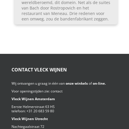
wereldberoemd, dit domein. Net als de suites
van Bach door Rostropovich en het
restaurant van Meneau. Drie redenen voor
een omweg, zou de bandenfabrikant zeggen.
CONTACT VLECK WIJNEN
Wij ontvangen u graag in één van
onze winkels
of
on-line.
Voor openingstijden zie:
contact
Vleck Wijnen Amsterdam
Eerste Helmerstraat 63 HS
telefoon:
+31 20 683 59 80
Vleck Wijnen Utrecht
Nachtegaalstraat 72