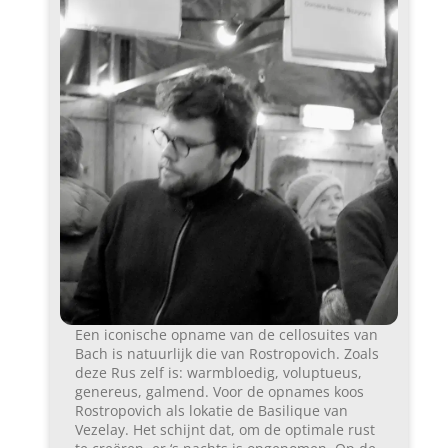
Een iconische opname van de cellosuites van
Bach is natuurlijk die van Rostropovich. Zoals
deze Rus zelf is: warmbloedig, voluptueus,
genereus, galmend. Voor de opnames koos
Rostropovich als lokatie de Basilique van
Vezelay. Het schijnt dat, om de optimale rust