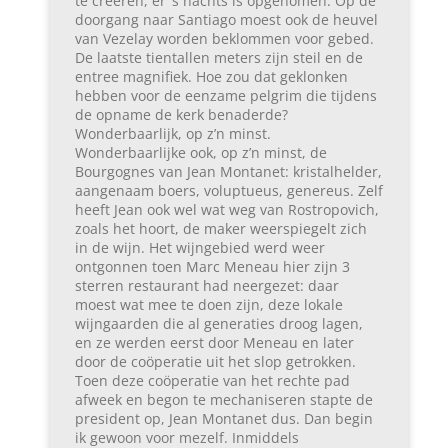
te creëren, er ‘s nachts is opgenomen. Op de
doorgang naar Santiago moest ook de heuvel
van Vezelay worden beklommen voor gebed.
De laatste tientallen meters zijn steil en de
entree magnifiek. Hoe zou dat geklonken
hebben voor de eenzame pelgrim die tijdens
de opname de kerk benaderde?
Wonderbaarlijk, op z’n minst.
Wonderbaarlijke ook, op z’n minst, de
Bourgognes van Jean Montanet: kristalhelder,
aangenaam boers, voluptueus, genereus. Zelf
heeft Jean ook wel wat weg van Rostropovich,
zoals het hoort, de maker weerspiegelt zich
in de wijn. Het wijngebied werd weer
ontgonnen toen Marc Meneau hier zijn 3
sterren restaurant had neergezet: daar
moest wat mee te doen zijn, deze lokale
wijngaarden die al generaties droog lagen,
en ze werden eerst door Meneau en later
door de coöperatie uit het slop getrokken.
Toen deze coöperatie van het rechte pad
afweek en begon te mechaniseren stapte de
president op, Jean Montanet dus. Dan begin
ik gewoon voor mezelf. Inmiddels