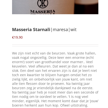
Winkelmand
0
Masseria Starnali
|maresa|wit
Mijn Account
€
19,90
Zoeken
We zijn niet echt van de beurzen. Vaak grote hallen,
naar:
vaak nogal ongezellig. Deze keer een enorme (echt
enorm!) soort van groothandel voor marmer.. Veel
NL
keuvelen. Veel afkeuren. Dat weet je dan al na een
slok. Een deel van het ervaren zijn is dat je leert niet
toch een kwartier te blijven hangen omdat het zo
zielig lijkt, en onbehoorlijk van jouw kant, om niet
alle tien flessen door te proeven. Na twintig jaar
beurzen zeg je vriendelijk dankjewel na de eerste.
Na twintig jaar heb je nooit meer dan een seconde of
tien nodig om te oordeel te vellen. ’t Is nog veel
minder, eigenlijk. Het moment komt daar dat je ‘jouw’
boeren herkent aan hun kop. Ofwel uitstraling.