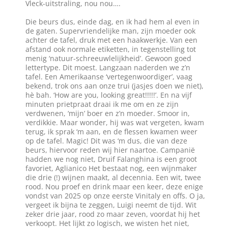
Vleck-uitstraling, nou nou….
Die beurs dus, einde dag, en ik had hem al even in
de gaten. Supervriendelijke man, zijn moeder ook
achter de tafel, druk met een haakwerkje. Van een
afstand ook normale etiketten, in tegenstelling tot
menig ‘natuur-schreeuwlelijkheid’. Gewoon goed
lettertype. Dit moest. Langzaan naderden we z’n
tafel. Een Amerikaanse ‘vertegenwoordiger’, vaag
bekend, trok ons aan onze trui (jasjes doen we niet),
hè bah. ‘How are you, looking great!!!!!’. En na vijf
minuten prietpraat draai ik me om en ze zijn
verdwenen, ‘mijn’ boer en z’n moeder. Smoor in,
verdikkie. Maar wonder, hij was wat vergeten, kwam
terug, ik sprak ‘m aan, en de flessen kwamen weer
op de tafel. Magic! Dit was ‘m dus, die van deze
beurs, hiervoor reden wij hier naartoe. Campanië
hadden we nog niet, Druif Falanghina is een groot
favoriet, Aglianico Het bestaat nog, een wijnmaker
die drie (!) wijnen maakt, al decennia. Een wit, twee
rood. Nou proef en drink maar een keer, deze enige
vondst van 2025 op onze eerste Vinitaly en offs. O ja,
vergeet ik bijna te zeggen, Luigi neemt de tijd. Wit
zeker drie jaar, rood zo maar zeven, voordat hij het
verkoopt. Het lijkt zo logisch, we wisten het niet,