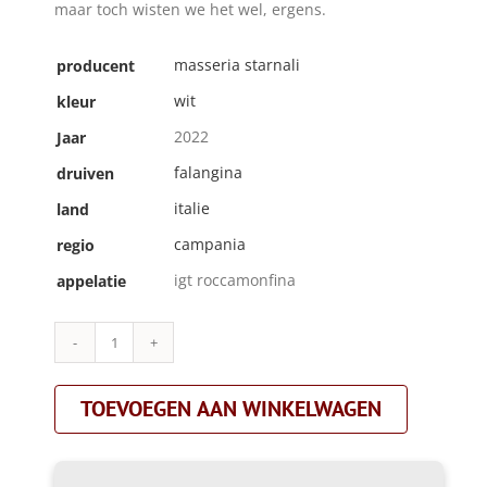
maar toch wisten we het wel, ergens.
masseria starnali
producent
wit
kleur
2022
Jaar
falangina
druiven
italie
land
campania
regio
igt roccamonfina
appelatie
Masseria
Starnali|maresa|wit
aantal
TOEVOEGEN AAN WINKELWAGEN