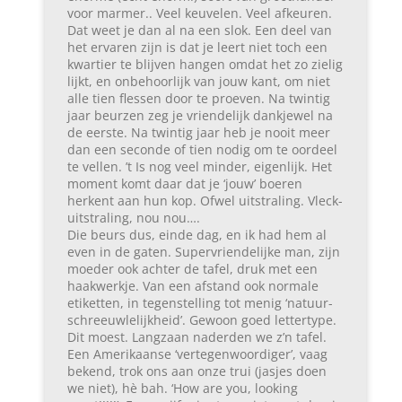
voor marmer.. Veel keuvelen. Veel afkeuren.
Dat weet je dan al na een slok. Een deel van
het ervaren zijn is dat je leert niet toch een
kwartier te blijven hangen omdat het zo zielig
lijkt, en onbehoorlijk van jouw kant, om niet
alle tien flessen door te proeven. Na twintig
jaar beurzen zeg je vriendelijk dankjewel na
de eerste. Na twintig jaar heb je nooit meer
dan een seconde of tien nodig om te oordeel
te vellen. ’t Is nog veel minder, eigenlijk. Het
moment komt daar dat je ‘jouw’ boeren
herkent aan hun kop. Ofwel uitstraling. Vleck-
uitstraling, nou nou….
Die beurs dus, einde dag, en ik had hem al
even in de gaten. Supervriendelijke man, zijn
moeder ook achter de tafel, druk met een
haakwerkje. Van een afstand ook normale
etiketten, in tegenstelling tot menig ‘natuur-
schreeuwlelijkheid’. Gewoon goed lettertype.
Dit moest. Langzaan naderden we z’n tafel.
Een Amerikaanse ‘vertegenwoordiger’, vaag
bekend, trok ons aan onze trui (jasjes doen
we niet), hè bah. ‘How are you, looking