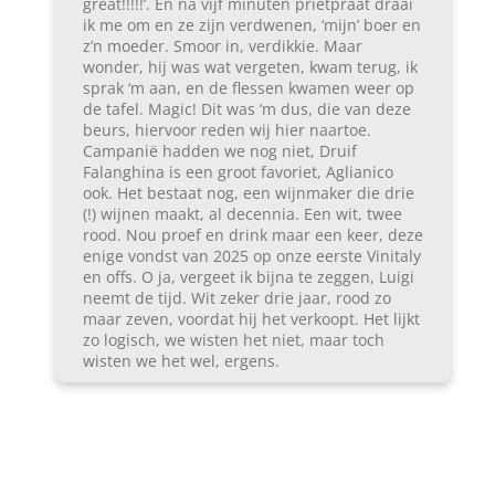
great!!!!!’. En na vijf minuten prietpraat draai
ik me om en ze zijn verdwenen, ‘mijn’ boer en
z’n moeder. Smoor in, verdikkie. Maar
wonder, hij was wat vergeten, kwam terug, ik
sprak ‘m aan, en de flessen kwamen weer op
de tafel. Magic! Dit was ‘m dus, die van deze
beurs, hiervoor reden wij hier naartoe.
Campanië hadden we nog niet, Druif
Falanghina is een groot favoriet, Aglianico
ook. Het bestaat nog, een wijnmaker die drie
(!) wijnen maakt, al decennia. Een wit, twee
rood. Nou proef en drink maar een keer, deze
enige vondst van 2025 op onze eerste Vinitaly
en offs. O ja, vergeet ik bijna te zeggen, Luigi
neemt de tijd. Wit zeker drie jaar, rood zo
maar zeven, voordat hij het verkoopt. Het lijkt
zo logisch, we wisten het niet, maar toch
wisten we het wel, ergens.