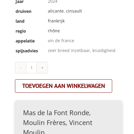
2024
Jaar
alicante
,
cinsault
druiven
frankrijk
land
rhône
regio
vin de france
appelatie
zeer breed inzetbaar, kruidigheid
spijsadvies
Mas
de
la
TOEVOEGEN AAN WINKELWAGEN
Font
Ronde,
Moulin
Frères,
Vincent
Mas de la Font Ronde,
Moulin|cinquante|rood
aantal
Moulin Frères, Vincent
Moulin