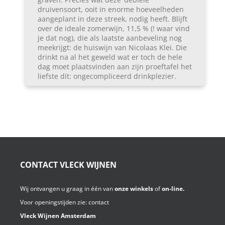
druivensoort, ooit in enorme hoeveelheden
aangeplant in deze streek, nodig heeft. Blijft
over de ideale zomerwijn, 11,5 % (! waar vind
je dat nog), die als laatste aanbeveling nog
meekrijgt: de huiswijn van Nicolaas Klei. Die
drinkt na al het geweld wat er toch de hele
dag moet plaatsvinden aan zijn proeftafel het
liefste dit: ongecompliceerd drinkplezier.
CONTACT VLECK WIJNEN
Wij ontvangen u graag in één van
onze winkels
of
on-line.
Voor openingstijden zie:
contact
Vleck Wijnen Amsterdam