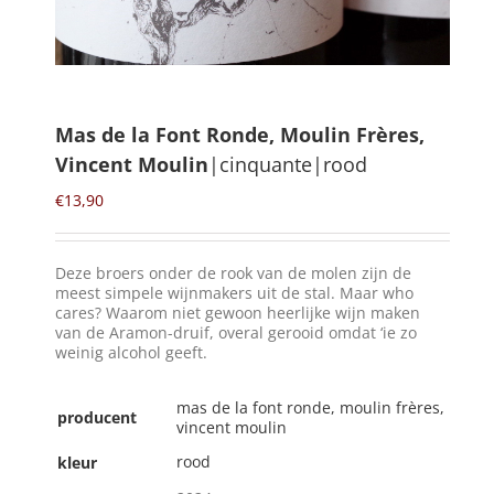
Winkelmand
0
Mas de la Font Ronde, Moulin Frères,
Vincent Moulin
|cinquante|rood
Mijn Account
€
13,90
Zoeken
naar:
Deze broers onder de rook van de molen zijn de
NL
meest simpele wijnmakers uit de stal. Maar who
cares? Waarom niet gewoon heerlijke wijn maken
van de Aramon-druif, overal gerooid omdat ‘ie zo
weinig alcohol geeft.
mas de la font ronde, moulin frères,
producent
vincent moulin
rood
kleur