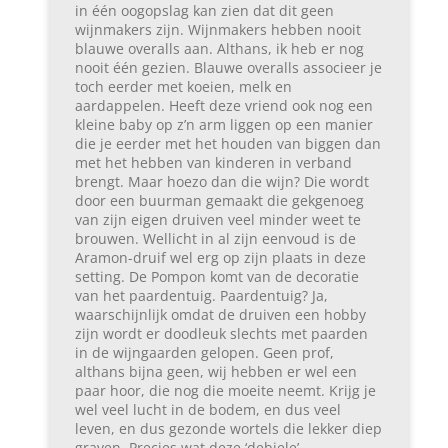
in één oogopslag kan zien dat dit geen
wijnmakers zijn. Wijnmakers hebben nooit
blauwe overalls aan. Althans, ik heb er nog
nooit één gezien. Blauwe overalls associeer je
toch eerder met koeien, melk en
aardappelen. Heeft deze vriend ook nog een
kleine baby op z’n arm liggen op een manier
die je eerder met het houden van biggen dan
met het hebben van kinderen in verband
brengt. Maar hoezo dan die wijn? Die wordt
door een buurman gemaakt die gekgenoeg
van zijn eigen druiven veel minder weet te
brouwen. Wellicht in al zijn eenvoud is de
Aramon-druif wel erg op zijn plaats in deze
setting. De Pompon komt van de decoratie
van het paardentuig. Paardentuig? Ja,
waarschijnlijk omdat de druiven een hobby
zijn wordt er doodleuk slechts met paarden
in de wijngaarden gelopen. Geen prof,
althans bijna geen, wij hebben er wel een
paar hoor, die nog die moeite neemt. Krijg je
wel veel lucht in de bodem, en dus veel
leven, en dus gezonde wortels die lekker diep
graven. Precies wat deze ‘debiele’