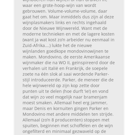
waar een grote-hoop-wijn van wordt
gebrouwen. Volume-volume-volume, daar
gaat het om. Maar inmiddels dus zijn al deze
wijnplasmakers links en rechts ingehaald
door de Nieuwe Wijnwereld. Want met de
moderne technieken en met de lagere kosten
(want ja wat kost zo’n arbeider nu eenmaal in
Zuid-Afrika….) lukte het de nieuwe
wijnlanden goedkope mondovinowijnen te
maken. Mondovino, de eerste Amerikaanse
wijnmaker die na WO II, geïnspireerd door de
verhalen uit Italië en Frankrijk, de soepele
zoete na één slok al saai wordende Parker-
stijl introduceerde. Parker, de meneer die de
hele wijnwereld op zijn kop zette door
punten uit te delen (hoe durft ‘ie!) en vond
dat wijn zo veel mogelijk naar bramenjam
moest smaken. Allemaal heel erg jammer,
maar Denis en kornuiten gingen Parker en
Mondovino met andere middelen ten strijde.
Allemaal (zo’n 8 producenten) stoppen met
spuiten, beginnen met schoffelen en de wijn
ongefilterd en minimaal gezwaveld op de