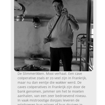
De Slimmerikken. Mooi verhaal. Een cave
coöperative zoals er zo veel zijn in Frankrijk,
maar nu dan eentje die wakker werd. De
caves coöperatives in Frankrijk zijn door de
bank genomen, jammer om het te moeten
aanhalen, van een zeer bedroevend niveau.
In vaak mistroostige dorpjes leveren de
wijnboeren hun wijnen of hun druiven in,