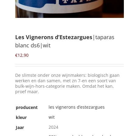
Winkelmand
0
Les Vignerons d’Estezargues
|taparas
blanc ds6|wit
Mijn Account
€
12,90
Zoeken
naar:
De slimste onder onze wijnmakers: biologisch gaan
NL
werken en dan samen, met zn 7-en een soort van
bulk-wijn-hors-categorie maken. Omdat het kan,
proef maar.
les vignerons d’estezargues
producent
wit
kleur
2024
Jaar