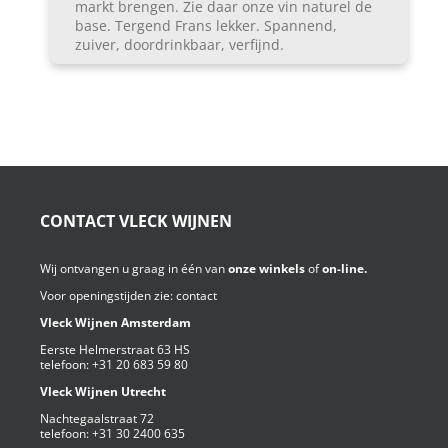
markt brengen. Zie daar onze vin naturel de
base. Tergend Frans lekker. Spannend,
zuiver, doordrinkbaar, verfijnd.
CONTACT VLECK WIJNEN
Wij ontvangen u graag in één van
onze winkels
of
on-line.
Voor openingstijden zie:
contact
Vleck Wijnen Amsterdam
Eerste Helmerstraat 63 HS
telefoon:
+31 20 683 59 80
Vleck Wijnen Utrecht
Nachtegaalstraat 72
telefoon:
+31 30 2400 635