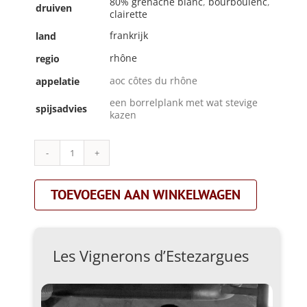
80% grenache blanc
,
bourboulenc
,
druiven
clairette
frankrijk
land
rhône
regio
aoc côtes du rhône
appelatie
een borrelplank met wat stevige
spijsadvies
kazen
Les
Vignerons
d’Estezargues|taparas
TOEVOEGEN AAN WINKELWAGEN
blanc
ds6|wit
aantal
Les Vignerons d’Estezargues