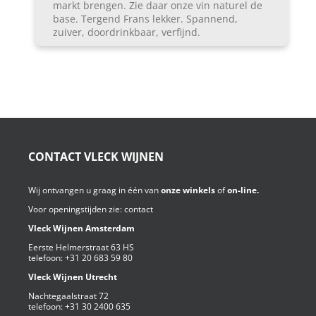
markt brengen. Zie daar onze vin naturel de
base. Tergend Frans lekker. Spannend,
zuiver, doordrinkbaar, verfijnd.
CONTACT VLECK WIJNEN
Wij ontvangen u graag in één van
onze winkels
of
on-line.
Voor openingstijden zie:
contact
Vleck Wijnen Amsterdam
Eerste Helmerstraat 63 HS
telefoon:
+31 20 683 59 80
Vleck Wijnen Utrecht
Nachtegaalstraat 72
telefoon:
+31 30 2400 635