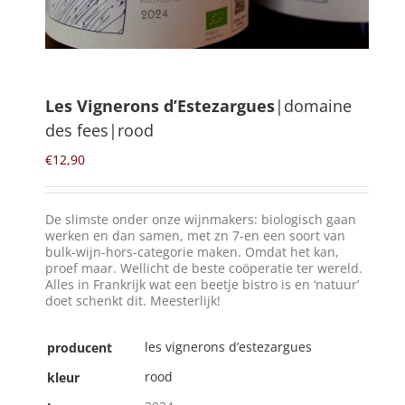
Winkelmand
0
Les Vignerons d’Estezargues
|domaine
des fees|rood
Mijn Account
€
12,90
Zoeken
naar:
De slimste onder onze wijnmakers: biologisch gaan
werken en dan samen, met zn 7-en een soort van
NL
bulk-wijn-hors-categorie maken. Omdat het kan,
proef maar. Wellicht de beste coöperatie ter wereld.
Alles in Frankrijk wat een beetje bistro is en ‘natuur’
doet schenkt dit. Meesterlijk!
les vignerons d’estezargues
producent
rood
kleur