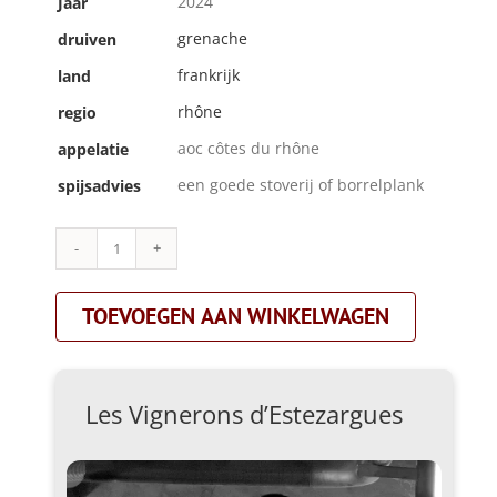
2024
Jaar
grenache
druiven
frankrijk
land
rhône
regio
aoc côtes du rhône
appelatie
een goede stoverij of borrelplank
spijsadvies
Les
Vignerons
d’Estezargues|domaine
TOEVOEGEN AAN WINKELWAGEN
des
fees|rood
aantal
Les Vignerons d’Estezargues