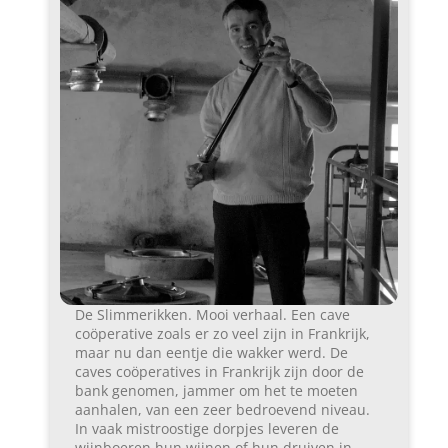
De Slimmerikken. Mooi verhaal. Een cave
coöperative zoals er zo veel zijn in Frankrijk,
maar nu dan eentje die wakker werd. De
caves coöperatives in Frankrijk zijn door de
bank genomen, jammer om het te moeten
aanhalen, van een zeer bedroevend niveau.
In vaak mistroostige dorpjes leveren de
wijnboeren hun wijnen of hun druiven in,