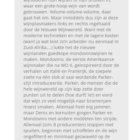
waar een grote-hoop-wijn van wordt
gebrouwen. Volume-volume-volume, daar
gaat het om. Maar inmiddels dus zijn al deze
wijnplasmakers links en rechts ingehaald
door de Nieuwe Wijnwereld. Want met de
moderne technieken en met de lagere kosten
(want ja wat kost zo’n arbeider nu eenmaal in
Zuid-Afrika….) lukte het de nieuwe
wijnlanden goedkope mondovinowijnen te
maken. Mondovino, de eerste Amerikaanse
wijnmaker die na WO II, geïnspireerd door de
verhalen uit Italië en Frankrijk, de soepele
zoete na één slok al saai wordende Parker-
stijl introduceerde. Parker, de meneer die de
hele wijnwereld op zijn kop zette door
punten uit te delen (hoe durft ‘ie!) en vond
dat wijn zo veel mogelijk naar bramenjam
moest smaken. Allemaal heel erg jammer,
maar Denis en kornuiten gingen Parker en
Mondovino met andere middelen ten strijde.
Allemaal (zo’n 8 producenten) stoppen met
spuiten, beginnen met schoffelen en de wijn
ongefilterd en minimaal gezwaveld op de