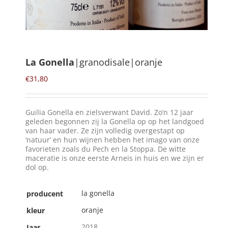
Winkelmand
0
La Gonella
|granodisale|oranje
Mijn Account
€
31,80
Zoeken
Guilia Gonella en zielsverwant David. Zo’n 12 jaar
naar:
geleden begonnen zij la Gonella op op het landgoed
van haar vader. Ze zijn volledig overgestapt op
NL
‘natuur’ en hun wijnen hebben het imago van onze
favorieten zoals du Pech en la Stoppa. De witte
maceratie is onze eerste Arneis in huis en we zijn er
dol op.
la gonella
producent
oranje
kleur
2018
Jaar