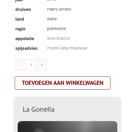
roero arneis
druiven
italie
land
piemonte
regio
vino bianco
appelatie
risotto alla milanese
spijsadvies
La
Gonella|granodisale|oranje
aantal
TOEVOEGEN AAN WINKELWAGEN
La Gonella