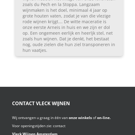
zoals du Pech en la Stoppa. Langzaam
wijnmaken is het doel, minimaal 4 jaar op
grote houten vaten, zodat je van die vlezige
rode wijnen krijgt…. De witte maceratie is
onze eerste Arneis in huis en we zijn er dol
op. Een ongemeen eerlijk en heerljk stel, net
zoals hun wijnen. Dat je denkt, het bestaat
nog, oude zielen die hun ziel transponeren in
hun vaatjes.
CONTACT VLECK WIJNEN
Wij ontvangen u graag in één van
onze winkels
of
on-line.
Voor openingstijden zie:
contact
Vleck Wijnen Amsterdam