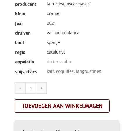
la furtiva, oscar navas
producent
oranje
kleur
2021
Jaar
garnacha blanca
druiven
spanje
land
catalunya
regio
do terra alta
appelatie
kalf, coquilles, langoustines
spijsadvies
La
Furtiva,
Oscar
TOEVOEGEN AAN WINKELWAGEN
Navas|brisat
dels
arcs|oranje
aantal