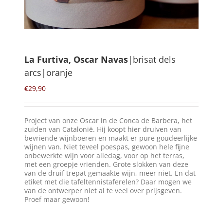
Winkelmand
0
La Furtiva, Oscar Navas
|brisat dels
arcs|oranje
Mijn Account
€
29,90
Zoeken
naar:
Project van onze Oscar in de Conca de Barbera, het
NL
zuiden van Catalonië. Hij koopt hier druiven van
bevriende wijnboeren en maakt er pure goudeerlijke
wijnen van. Niet teveel poespas, gewoon hele fijne
onbewerkte wijn voor alledag, voor op het terras,
met een groepje vrienden. Grote slokken van deze
van de druif trepat gemaakte wijn, meer niet. En dat
etiket met die tafeltennistaferelen? Daar mogen we
van de ontwerper niet al te veel over prijsgeven.
Proef maar gewoon!