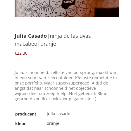
Winkelmand
0
Julia Casado
|ninja de las uvas
macabeo|oranje
Mijn Account
€
22,30
Zoeken
naar:
Julia, schoonheid, celliste van oorsprong, maakt wijn
NL
in een soort van zeecontainer. Kleinste domeintje in
onze portfolio. Maar super-supergoed. Altijd de
angst dat haar schoonheid het objectieve
wijnoordeel om zeep hielp. Niet gebeurd. Blind
geproefd zou ik er ook voor gegaan zijn : )
julia casado
producent
oranje
kleur