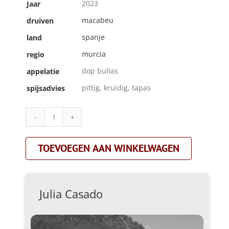
2023
Jaar
macabeu
druiven
spanje
land
murcia
regio
dop bullas
appelatie
pittig, kruidig, tapas
spijsadvies
Julia
Casado|ninja
de
TOEVOEGEN AAN WINKELWAGEN
las
uvas
macabeo|oranje
aantal
Julia Casado