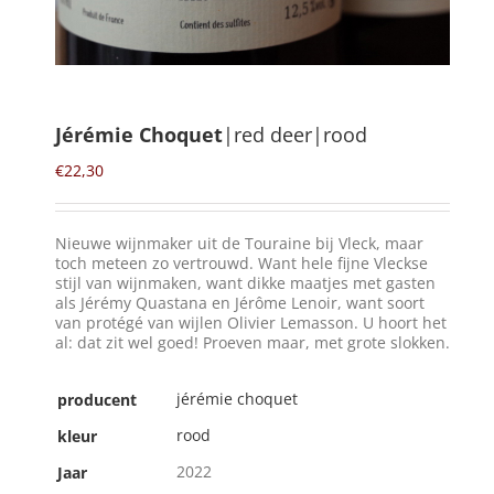
Winkelmand
0
Jérémie Choquet
|red deer|rood
Mijn Account
€
22,30
Zoeken
Nieuwe wijnmaker uit de Touraine bij Vleck, maar
naar:
toch meteen zo vertrouwd. Want hele fijne Vleckse
stijl van wijnmaken, want dikke maatjes met gasten
NL
als Jérémy Quastana en Jérôme Lenoir, want soort
van protégé van wijlen Olivier Lemasson. U hoort het
al: dat zit wel goed! Proeven maar, met grote slokken.
jérémie choquet
producent
rood
kleur
2022
Jaar