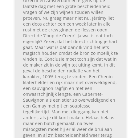
Utrecht en Amsterdam en ergens op de
laatste dag met een grote bescheidenheid
vragen of we zijn wijnen zouden willen
proeven. Nu graag maar niet nu. Jérémy liet
een doos achter een een week later in alle
rust met de crew gingen de flessen open.
Direct de ‘Coup de Coeur’. Ja wat is dat toch
eigenlijk? Zeker, dat het direct richting je hart
gaat. Maar wat is dat dan? Ik vind het iets
magisch houden omdat de bron zo moeilijk te
vinden is. Conclusie moet toch zijn dat wat in
de maker zit in de wijn tot uiting komt. In dit
geval de bescheiden radiatie van het
karakter, 100% terug te vinden. Een Chenin
klaterhelder en rijk maar niet overweldigend,
een sauvignon ragfijn en met een
onwaarschijnlijk lengte, een Cabernet-
Sauvignon als een stier zo overweldigend en
een Gamay met pit en souplesse
tegelijkertijd. Man met diepgang kan niet
anders, als je dit kunt maken. Helaas helaas
maar een batch gemaakt, na twee
misoogsten moet hij er al weer de brui aan
geven. In al z’n bescheidenheid weer terug