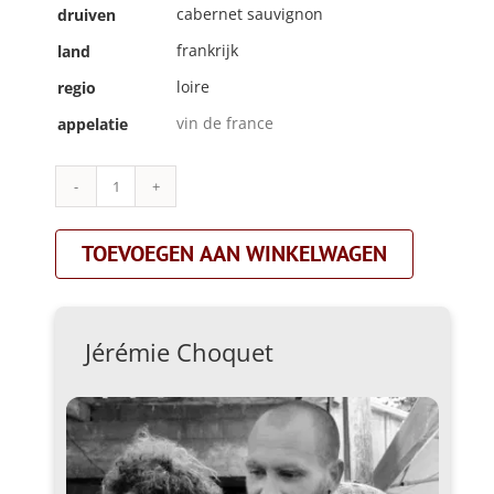
cabernet sauvignon
druiven
frankrijk
land
loire
regio
vin de france
appelatie
Jérémie
Choquet|red
deer|rood
TOEVOEGEN AAN WINKELWAGEN
aantal
Jérémie Choquet