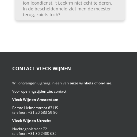
ion loondienst. ’t Leek ‘m niet echt te deren.
In de bescheidenheid ziet men de meester
terug, zoiets toch?
CONTACT VLECK WIJNEN
Wij ontvangen u graag in één van
onze winkels
of
on-line.
Voor openingstijden zie:
contact
Vleck Wijnen Amsterdam
Eerste Helmerstraat 63 HS
telefoon:
+31 20 683 59 80
Vleck Wijnen Utrecht
Nachtegaalstraat 72
telefoon:
+31 30 2400 635