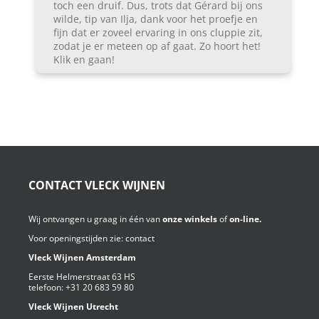
toch een druif. Dus, trots dat Gérard bij ons
wilde, tip van Ilja, dank voor het proefje en
fijn dat er zoveel ervaring in ons cluppie zit,
zodat je er meteen op af gaat. Zo hoort het!
Klik en gaan!
CONTACT VLECK WIJNEN
Wij ontvangen u graag in één van
onze winkels
of
on-line.
Voor openingstijden zie:
contact
Vleck Wijnen Amsterdam
Eerste Helmerstraat 63 HS
telefoon:
+31 20 683 59 80
Vleck Wijnen Utrecht