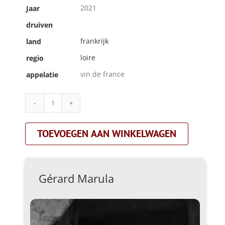
2021
Jaar
druiven
frankrijk
land
loire
regio
vin de france
appelatie
Gérard
Marula|baconnelle|rood
aantal
TOEVOEGEN AAN WINKELWAGEN
Gérard Marula