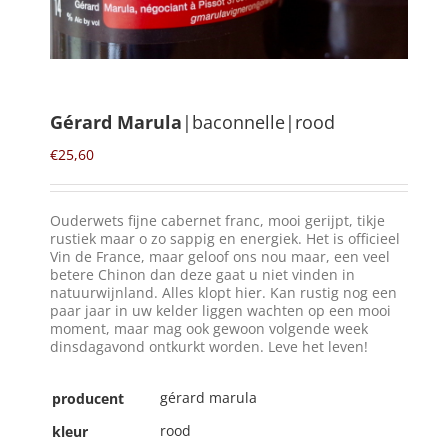
Winkelmand
0
Gérard Marula
|baconnelle|rood
Mijn Account
€
25,60
Zoeken
Ouderwets fijne cabernet franc, mooi gerijpt, tikje
naar:
rustiek maar o zo sappig en energiek. Het is officieel
Vin de France, maar geloof ons nou maar, een veel
NL
betere Chinon dan deze gaat u niet vinden in
natuurwijnland. Alles klopt hier. Kan rustig nog een
paar jaar in uw kelder liggen wachten op een mooi
moment, maar mag ook gewoon volgende week
dinsdagavond ontkurkt worden. Leve het leven!
gérard marula
producent
rood
kleur