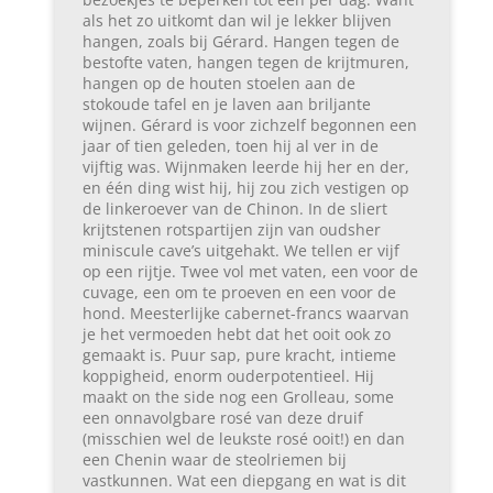
als het zo uitkomt dan wil je lekker blijven
hangen, zoals bij Gérard. Hangen tegen de
bestofte vaten, hangen tegen de krijtmuren,
hangen op de houten stoelen aan de
stokoude tafel en je laven aan briljante
wijnen. Gérard is voor zichzelf begonnen een
jaar of tien geleden, toen hij al ver in de
vijftig was. Wijnmaken leerde hij her en der,
en één ding wist hij, hij zou zich vestigen op
de linkeroever van de Chinon. In de sliert
krijtstenen rotspartijen zijn van oudsher
miniscule cave’s uitgehakt. We tellen er vijf
op een rijtje. Twee vol met vaten, een voor de
cuvage, een om te proeven en een voor de
hond. Meesterlijke cabernet-francs waarvan
je het vermoeden hebt dat het ooit ook zo
gemaakt is. Puur sap, pure kracht, intieme
koppigheid, enorm ouderpotentieel. Hij
maakt on the side nog een Grolleau, some
een onnavolgbare rosé van deze druif
(misschien wel de leukste rosé ooit!) en dan
een Chenin waar de steolriemen bij
vastkunnen. Wat een diepgang en wat is dit