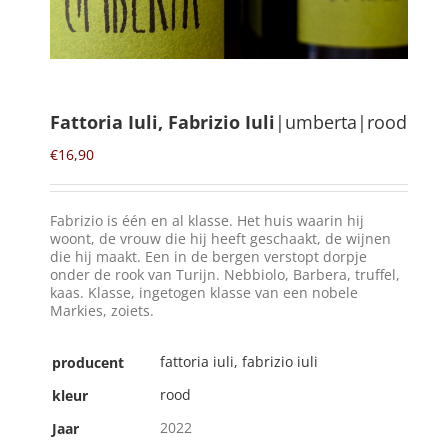
Winkelmand
0
Fattoria Iuli, Fabrizio Iuli
|umberta|rood
Mijn Account
€
16,90
Zoeken
Fabrizio is één en al klasse. Het huis waarin hij
naar:
woont, de vrouw die hij heeft geschaakt, de wijnen
die hij maakt. Een in de bergen verstopt dorpje
NL
onder de rook van Turijn. Nebbiolo, Barbera, truffel,
kaas. Klasse, ingetogen klasse van een nobele
Markies, zoiets.
fattoria iuli, fabrizio iuli
producent
rood
kleur
2022
Jaar