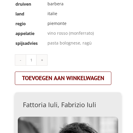
barbera
druiven
italie
land
piemonte
regio
vino rosso (monferrato)
appelatie
pasta bolognese, ragù
spijsadvies
Fattoria
Iuli,
Fabrizio
TOEVOEGEN AAN WINKELWAGEN
Iuli|umberta|rood
aantal
Fattoria Iuli, Fabrizio Iuli