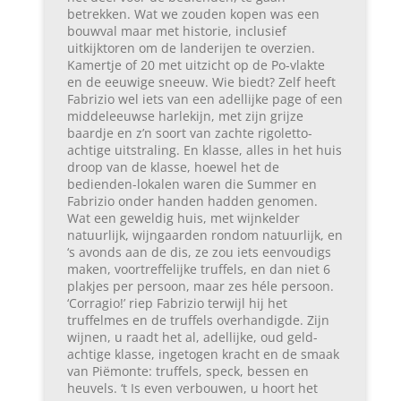
betrekken. Wat we zouden kopen was een
bouwval maar met historie, inclusief
uitkijktoren om de landerijen te overzien.
Kamertje of 20 met uitzicht op de Po-vlakte
en de eeuwige sneeuw. Wie biedt? Zelf heeft
Fabrizio wel iets van een adellijke page of een
middeleeuwse harlekijn, met zijn grijze
baardje en z’n soort van zachte rigoletto-
achtige uitstraling. En klasse, alles in het huis
droop van de klasse, hoewel het de
bedienden-lokalen waren die Summer en
Fabrizio onder handen hadden genomen.
Wat een geweldig huis, met wijnkelder
natuurlijk, wijngaarden rondom natuurlijk, en
‘s avonds aan de dis, ze zou iets eenvoudigs
maken, voortreffelijke truffels, en dan niet 6
plakjes per persoon, maar zes héle persoon.
‘Corragio!’ riep Fabrizio terwijl hij het
truffelmes en de truffels overhandigde. Zijn
wijnen, u raadt het al, adellijke, oud geld-
achtige klasse, ingetogen kracht en de smaak
van Piëmonte: truffels, speck, bessen en
heuvels. ‘t Is even verbouwen, u hoort het