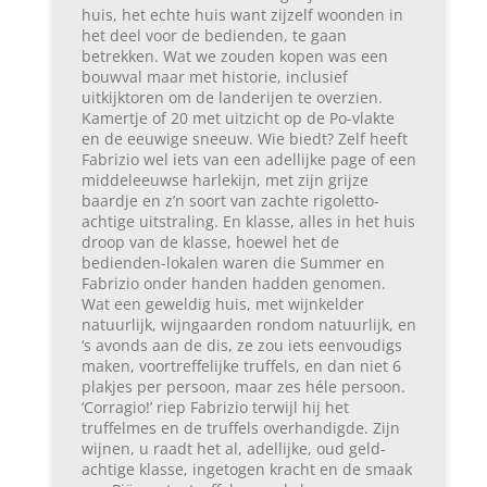
huis, het echte huis want zijzelf woonden in
het deel voor de bedienden, te gaan
betrekken. Wat we zouden kopen was een
bouwval maar met historie, inclusief
uitkijktoren om de landerijen te overzien.
Kamertje of 20 met uitzicht op de Po-vlakte
en de eeuwige sneeuw. Wie biedt? Zelf heeft
Fabrizio wel iets van een adellijke page of een
middeleeuwse harlekijn, met zijn grijze
baardje en z’n soort van zachte rigoletto-
achtige uitstraling. En klasse, alles in het huis
droop van de klasse, hoewel het de
bedienden-lokalen waren die Summer en
Fabrizio onder handen hadden genomen.
Wat een geweldig huis, met wijnkelder
natuurlijk, wijngaarden rondom natuurlijk, en
‘s avonds aan de dis, ze zou iets eenvoudigs
maken, voortreffelijke truffels, en dan niet 6
plakjes per persoon, maar zes héle persoon.
‘Corragio!’ riep Fabrizio terwijl hij het
truffelmes en de truffels overhandigde. Zijn
wijnen, u raadt het al, adellijke, oud geld-
achtige klasse, ingetogen kracht en de smaak