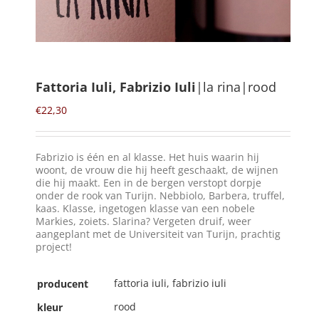
Winkelmand
0
Fattoria Iuli, Fabrizio Iuli
|la rina|rood
Mijn Account
€
22,30
Zoeken
Fabrizio is één en al klasse. Het huis waarin hij
naar:
woont, de vrouw die hij heeft geschaakt, de wijnen
die hij maakt. Een in de bergen verstopt dorpje
NL
onder de rook van Turijn. Nebbiolo, Barbera, truffel,
kaas. Klasse, ingetogen klasse van een nobele
Markies, zoiets. Slarina? Vergeten druif, weer
aangeplant met de Universiteit van Turijn, prachtig
project!
fattoria iuli, fabrizio iuli
producent
rood
kleur