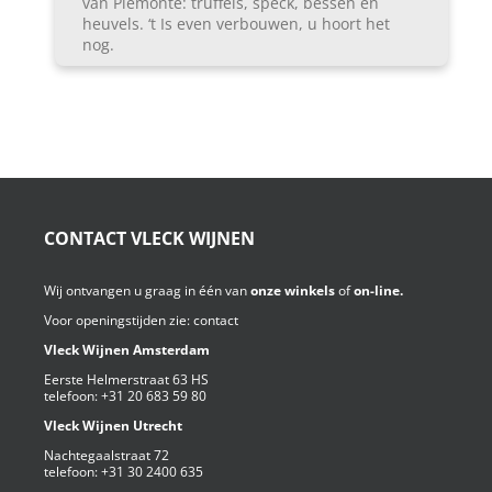
van Piëmonte: truffels, speck, bessen en
heuvels. ‘t Is even verbouwen, u hoort het
nog.
CONTACT VLECK WIJNEN
Wij ontvangen u graag in één van
onze winkels
of
on-line.
Voor openingstijden zie:
contact
Vleck Wijnen Amsterdam
Eerste Helmerstraat 63 HS
telefoon:
+31 20 683 59 80
Vleck Wijnen Utrecht
Nachtegaalstraat 72
telefoon:
+31 30 2400 635