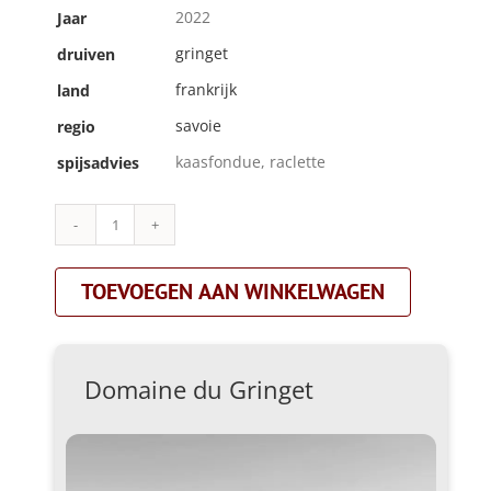
2022
Jaar
gringet
druiven
frankrijk
land
savoie
regio
kaasfondue, raclette
spijsadvies
Domaine
du
Gringet|la
TOEVOEGEN AAN WINKELWAGEN
bergerie|wit
aantal
Domaine du Gringet