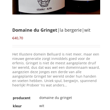
Winkelmand
0
Domaine du Gringet
|la bergerie|wit
Mijn Account
€
40,70
Zoeken
Het Illustere domein Belluard is niet meer, maar een
naar:
nieuwe generatie zorgt inmiddels goed voor de
erfenis. Gringet is niet de meest aangeplante druif
NL
ter wereld, dus dat was wel een domeinnaam waard,
aangezien deze jonges een derde van alle
aangeplante Gringet ter wereld onder hun handen
en voeten hebben. Uniek spul, bergwijn, spannend
heerlijk! Probeer ‘ns wat anders…
domaine du gringet
producent
wit
kleur