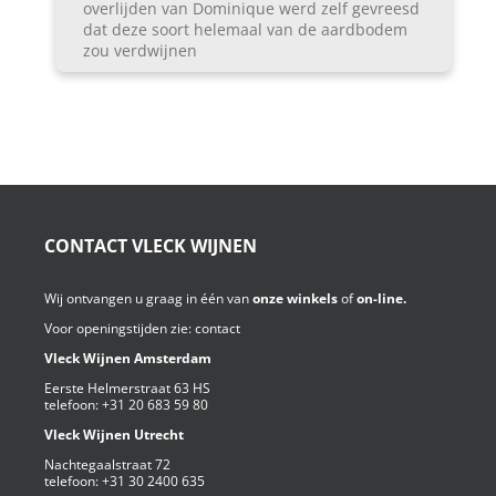
overlijden van Dominique werd zelf gevreesd
dat deze soort helemaal van de aardbodem
zou verdwijnen
CONTACT VLECK WIJNEN
Wij ontvangen u graag in één van
onze winkels
of
on-line.
Voor openingstijden zie:
contact
Vleck Wijnen Amsterdam
Eerste Helmerstraat 63 HS
telefoon:
+31 20 683 59 80
Vleck Wijnen Utrecht
Nachtegaalstraat 72
telefoon:
+31 30 2400 635