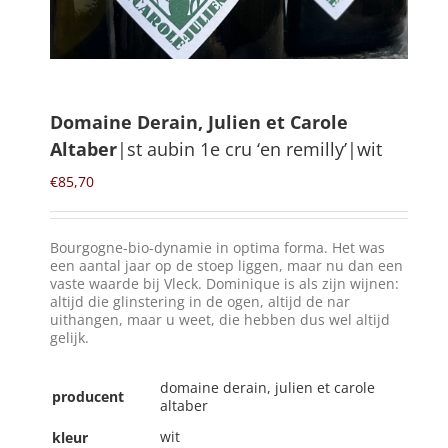
Winkelmand
0
Domaine Derain, Julien et Carole
Altaber
|st aubin 1e cru ‘en remilly’|wit
Mijn Account
€
85,70
Zoeken
naar:
Bourgogne-bio-dynamie in optima forma. Het was
NL
een aantal jaar op de stoep liggen, maar nu dan een
vaste waarde bij Vleck. Dominique is als zijn wijnen:
altijd die glinstering in de ogen, altijd de nar
uithangen, maar u weet, die hebben dus wel altijd
gelijk.
domaine derain, julien et carole
producent
altaber
wit
kleur