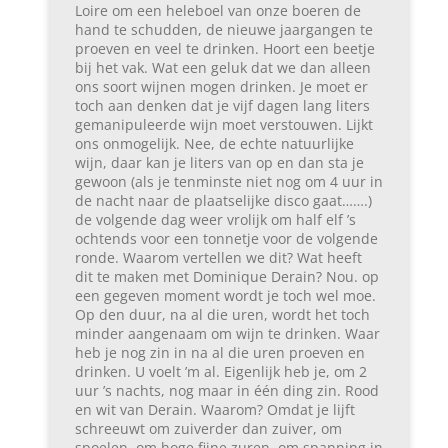
Loire om een heleboel van onze boeren de
hand te schudden, de nieuwe jaargangen te
proeven en veel te drinken. Hoort een beetje
bij het vak. Wat een geluk dat we dan alleen
ons soort wijnen mogen drinken. Je moet er
toch aan denken dat je vijf dagen lang liters
gemanipuleerde wijn moet verstouwen. Lijkt
ons onmogelijk. Nee, de echte natuurlijke
wijn, daar kan je liters van op en dan sta je
gewoon (als je tenminste niet nog om 4 uur in
de nacht naar de plaatselijke disco gaat…….)
de volgende dag weer vrolijk om half elf ’s
ochtends voor een tonnetje voor de volgende
ronde. Waarom vertellen we dit? Wat heeft
dit te maken met Dominique Derain? Nou. op
een gegeven moment wordt je toch wel moe.
Op den duur, na al die uren, wordt het toch
minder aangenaam om wijn te drinken. Waar
heb je nog zin in na al die uren proeven en
drinken. U voelt ’m al. Eigenlijk heb je, om 2
uur ’s nachts, nog maar in één ding zin. Rood
en wit van Derain. Waarom? Omdat je lijft
schreeuwt om zuiverder dan zuiver, om
spoelen, om hoge fijne zuren, om spanning in