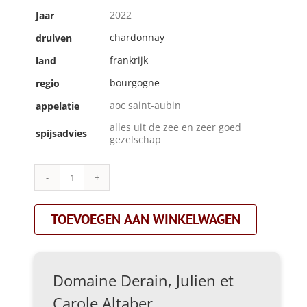
2022
Jaar
chardonnay
druiven
frankrijk
land
bourgogne
regio
aoc saint-aubin
appelatie
alles uit de zee en zeer goed
spijsadvies
gezelschap
Domaine
Derain,
Julien
TOEVOEGEN AAN WINKELWAGEN
et
Carole
Altaber|st
aubin
1e
Domaine Derain, Julien et
cru
'en
Carole Altaber
remilly'|wit