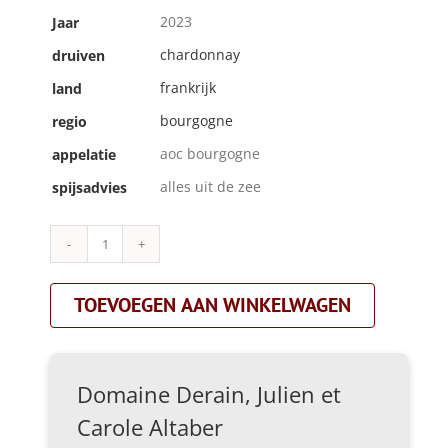
2023
Jaar
chardonnay
druiven
frankrijk
land
bourgogne
regio
aoc bourgogne
appelatie
alles uit de zee
spijsadvies
Domaine
Derain,
Julien
TOEVOEGEN AAN WINKELWAGEN
et
Carole
Altaber|bourgogne
'la
combe'|wit
Domaine Derain, Julien et
aantal
Carole Altaber