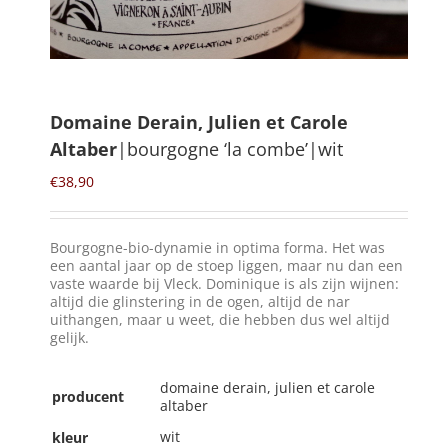
Winkelmand
0
Domaine Derain, Julien et Carole
Altaber
|bourgogne ‘la combe’|wit
Mijn Account
€
38,90
Zoeken
naar:
Bourgogne-bio-dynamie in optima forma. Het was
NL
een aantal jaar op de stoep liggen, maar nu dan een
vaste waarde bij Vleck. Dominique is als zijn wijnen:
altijd die glinstering in de ogen, altijd de nar
uithangen, maar u weet, die hebben dus wel altijd
gelijk.
domaine derain, julien et carole
producent
altaber
wit
kleur