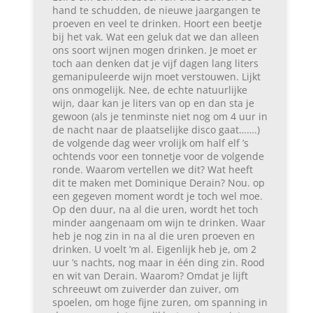
hand te schudden, de nieuwe jaargangen te
proeven en veel te drinken. Hoort een beetje
bij het vak. Wat een geluk dat we dan alleen
ons soort wijnen mogen drinken. Je moet er
toch aan denken dat je vijf dagen lang liters
gemanipuleerde wijn moet verstouwen. Lijkt
ons onmogelijk. Nee, de echte natuurlijke
wijn, daar kan je liters van op en dan sta je
gewoon (als je tenminste niet nog om 4 uur in
de nacht naar de plaatselijke disco gaat…….)
de volgende dag weer vrolijk om half elf ’s
ochtends voor een tonnetje voor de volgende
ronde. Waarom vertellen we dit? Wat heeft
dit te maken met Dominique Derain? Nou. op
een gegeven moment wordt je toch wel moe.
Op den duur, na al die uren, wordt het toch
minder aangenaam om wijn te drinken. Waar
heb je nog zin in na al die uren proeven en
drinken. U voelt ’m al. Eigenlijk heb je, om 2
uur ’s nachts, nog maar in één ding zin. Rood
en wit van Derain. Waarom? Omdat je lijft
schreeuwt om zuiverder dan zuiver, om
spoelen, om hoge fijne zuren, om spanning in