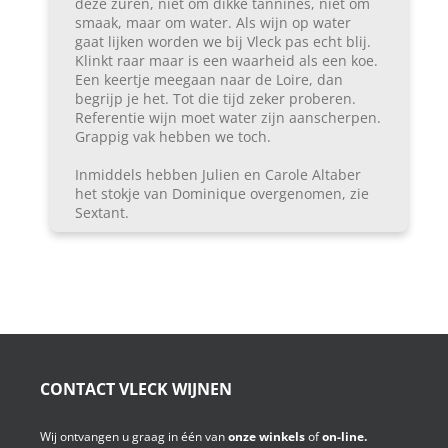
deze zuren, niet om dikke tannines, niet om
smaak, maar om water. Als wijn op water
gaat lijken worden we bij Vleck pas echt blij.
Klinkt raar maar is een waarheid als een koe.
Een keertje meegaan naar de Loire, dan
begrijp je het. Tot die tijd zeker proberen.
Referentie wijn moet water zijn aanscherpen.
Grappig vak hebben we toch.
Inmiddels hebben Julien en Carole Altaber
het stokje van Dominique overgenomen, zie
Sextant.
CONTACT VLECK WIJNEN
Wij ontvangen u graag in één van
onze winkels
of
on-line.