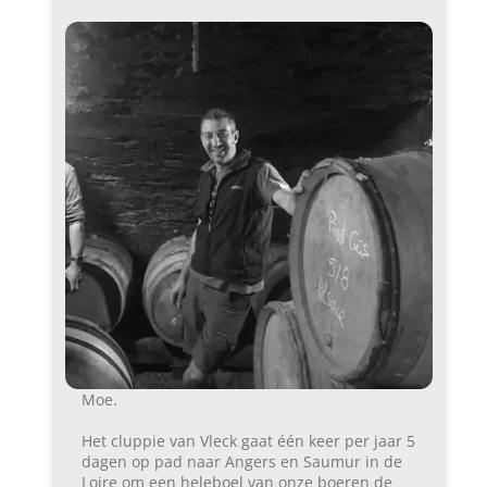
Moe.
Het cluppie van Vleck gaat één keer per jaar 5
dagen op pad naar Angers en Saumur in de
Loire om een heleboel van onze boeren de