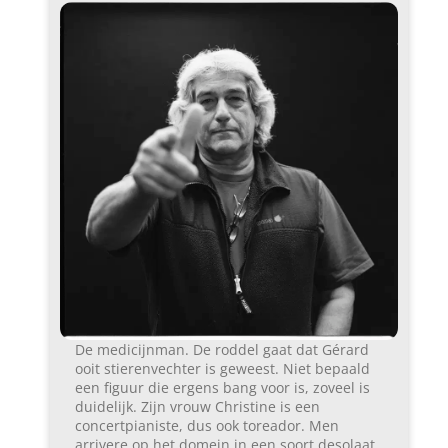
De medicijnman. De roddel gaat dat Gérard
ooit stierenvechter is geweest. Niet bepaald
een figuur die ergens bang voor is, zoveel is
duidelijk. Zijn vrouw Christine is een
concertpianiste, dus ook toreador. Men
arrivere op het domein in een soort desolaat,