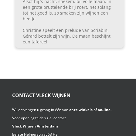
Alsof hij ‘s nacht, stiekem, bij volle maan, in
een grote pruttelende brij roert, net zolang
tot het goed is, zo smaken zijn wijnen een
beetje.
Christine speelt een prelude van Scriabin,
Gérard bottelt zijn wijn. De maan beschijnt
een tafereel.
CONTACT VLECK WIJNEN
Wij ontvangen u graag in één van
onze winkels
of
on-line.
Voor openingstijden zie:
contact
Vleck Wijnen Amsterdam
Eerste Helmerstraat 63 HS