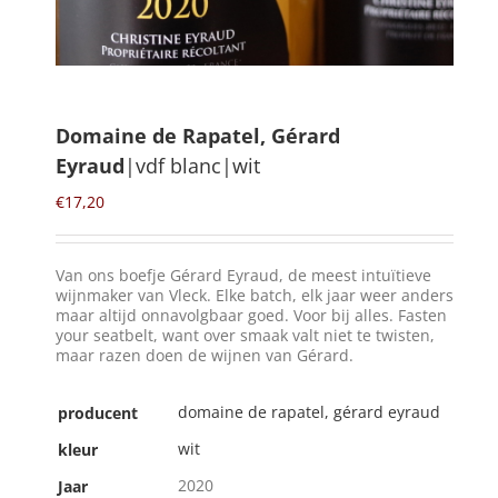
Winkelmand
0
Domaine de Rapatel, Gérard
Eyraud
|vdf blanc|wit
Mijn Account
€
17,20
Zoeken
naar:
Van ons boefje Gérard Eyraud, de meest intuïtieve
NL
wijnmaker van Vleck. Elke batch, elk jaar weer anders
maar altijd onnavolgbaar goed. Voor bij alles. Fasten
your seatbelt, want over smaak valt niet te twisten,
maar razen doen de wijnen van Gérard.
domaine de rapatel, gérard eyraud
producent
wit
kleur
2020
Jaar