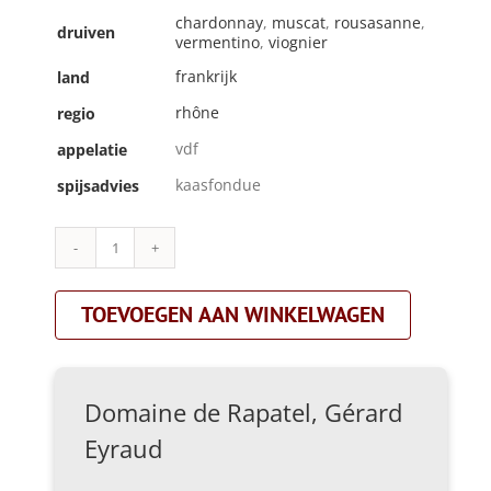
chardonnay
,
muscat
,
rousasanne
,
druiven
vermentino
,
viognier
frankrijk
land
rhône
regio
vdf
appelatie
kaasfondue
spijsadvies
Domaine
de
Rapatel,
TOEVOEGEN AAN WINKELWAGEN
Gérard
Eyraud|vdf
blanc|wit
aantal
Domaine de Rapatel, Gérard
Eyraud