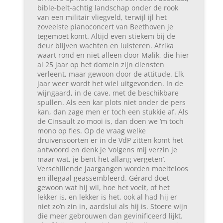
bible-belt-achtig landschap onder de rook
van een militair vliegveld, terwijl ijl het
zoveelste pianoconcert van Beethoven je
tegemoet komt. Altijd even stiekem bij de
deur blijven wachten en luisteren. Afrika
waart rond en niet alleen door Malik, die hier
al 25 jaar op het domein zijn diensten
verleent, maar gewoon door de attitude. Elk
jaar weer wordt het wiel uitgevonden. In de
wijngaard, in de cave, met de beschikbare
spullen. Als een kar plots niet onder de pers
kan, dan zage men er toch een stukkie af. Als
de Cinsault zo mooi is, dan doen we ‘m toch
mono op fles. Op de vraag welke
druivensoorten er in de VdP zitten komt het
antwoord en denk je ‘volgens mij verzin je
maar wat, je bent het allang vergeten’.
Verschillende jaargangen worden moeiteloos
en illegaal geassembleerd. Gérard doet
gewoon wat hij wil, hoe het voelt, of het
lekker is, en lekker is het, ook al had hij er
niet zo’n zin in, aardslui als hij is. Stoere wijn
die meer gebrouwen dan gevinificeerd lijkt.