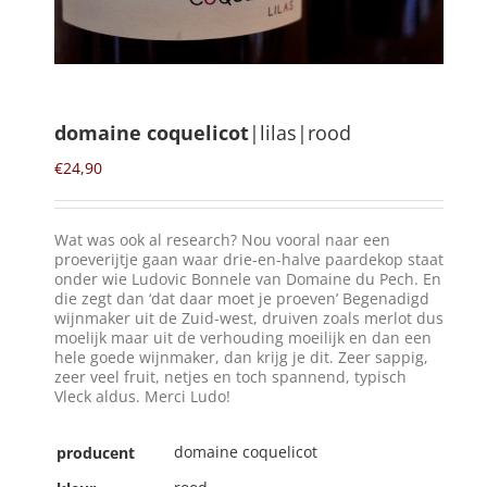
Winkelmand
0
domaine coquelicot
|lilas|rood
Mijn Account
€
24,90
Zoeken
Wat was ook al research? Nou vooral naar een
naar:
proeverijtje gaan waar drie-en-halve paardekop staat
onder wie Ludovic Bonnele van Domaine du Pech. En
NL
die zegt dan ‘dat daar moet je proeven’ Begenadigd
wijnmaker uit de Zuid-west, druiven zoals merlot dus
moelijk maar uit de verhouding moeilijk en dan een
hele goede wijnmaker, dan krijg je dit. Zeer sappig,
zeer veel fruit, netjes en toch spannend, typisch
Vleck aldus. Merci Ludo!
domaine coquelicot
producent