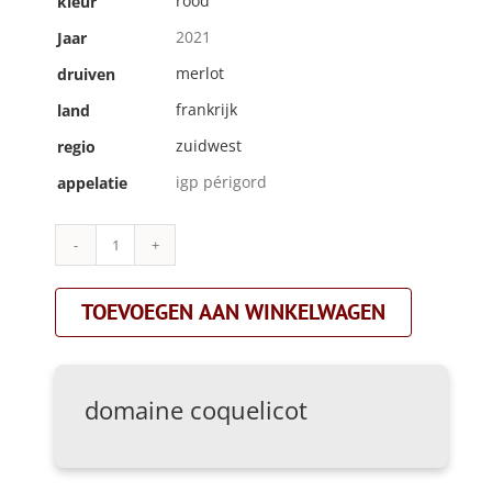
rood
kleur
2021
Jaar
merlot
druiven
frankrijk
land
zuidwest
regio
igp périgord
appelatie
domaine
coquelicot|lilas|rood
aantal
TOEVOEGEN AAN WINKELWAGEN
domaine coquelicot