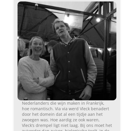
Nederlanders die wijn maken in Frankrijk,
hoe romantisch. Via via werd Vleck benadert
door het domein dat al een tijdje aan het
zwoegen was. Hoe aardig ze ook waren,
Vleck’s drempel ligt niet laag. Bij ons moet het
zuiverder dan zuiver, biologische teelt, in de