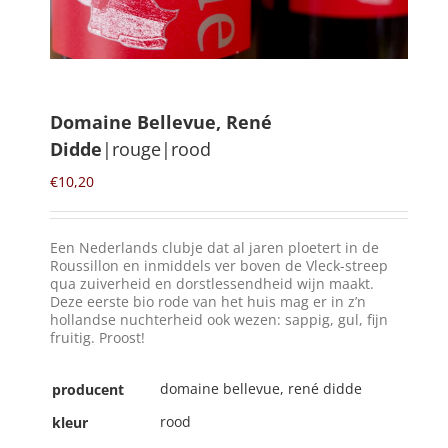
Winkelmand
0
Domaine Bellevue, René
Didde
|rouge|rood
Mijn Account
€
10,20
Zoeken
naar:
Een Nederlands clubje dat al jaren ploetert in de
NL
Roussillon en inmiddels ver boven de Vleck-streep
qua zuiverheid en dorstlessendheid wijn maakt.
Deze eerste bio rode van het huis mag er in z’n
hollandse nuchterheid ook wezen: sappig, gul, fijn
fruitig. Proost!
domaine bellevue, rené didde
producent
rood
kleur