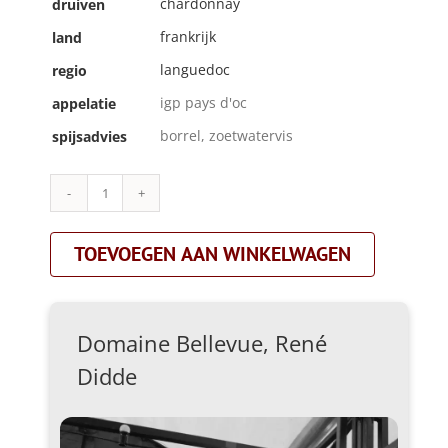
chardonnay
druiven
frankrijk
land
languedoc
regio
igp pays d'oc
appelatie
borrel, zoetwatervis
spijsadvies
Domaine
Bellevue,
René
TOEVOEGEN AAN WINKELWAGEN
Didde|chardonnay|wit
aantal
Domaine Bellevue, René
Didde