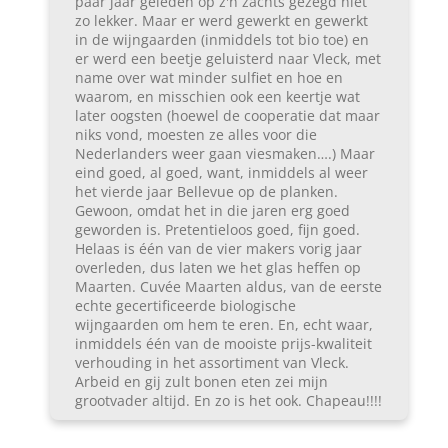
paar jaar geleden op z'n zachts gezegd niet
zo lekker. Maar er werd gewerkt en gewerkt
in de wijngaarden (inmiddels tot bio toe) en
er werd een beetje geluisterd naar Vleck, met
name over wat minder sulfiet en hoe en
waarom, en misschien ook een keertje wat
later oogsten (hoewel de cooperatie dat maar
niks vond, moesten ze alles voor die
Nederlanders weer gaan viesmaken….) Maar
eind goed, al goed, want, inmiddels al weer
het vierde jaar Bellevue op de planken.
Gewoon, omdat het in die jaren erg goed
geworden is. Pretentieloos goed, fijn goed.
Helaas is één van de vier makers vorig jaar
overleden, dus laten we het glas heffen op
Maarten. Cuvée Maarten aldus, van de eerste
echte gecertificeerde biologische
wijngaarden om hem te eren. En, echt waar,
inmiddels één van de mooiste prijs-kwaliteit
verhouding in het assortiment van Vleck.
Arbeid en gij zult bonen eten zei mijn
grootvader altijd. En zo is het ook. Chapeau!!!!