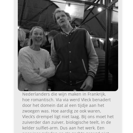
Nederlanders die wijn maken in Frankrijk,
hoe romantisch. Via via werd Vleck benadert
door het domein dat al een tijdje aan het
zwoegen was. Hoe aardig ze ook waren,
Vleck’s drempel ligt niet laag. Bij ons moet het
zuiverder dan zuiver, biologische teelt, in de
kelder sulfiet-arm. Dus aan het werk. Een