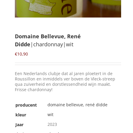
Winkelmand
0
Domaine Bellevue, René
Didde
|chardonnay|wit
Mijn Account
€
10,90
Zoeken
naar:
Een Nederlands clubje dat al jaren ploetert in de
NL
Roussillon en inmiddels ver boven de Vleck-streep
qua zuiverheid en dorstlessendheid wijn maakt.
Frisse chardonnay!
domaine bellevue, rené didde
producent
wit
kleur
2023
Jaar