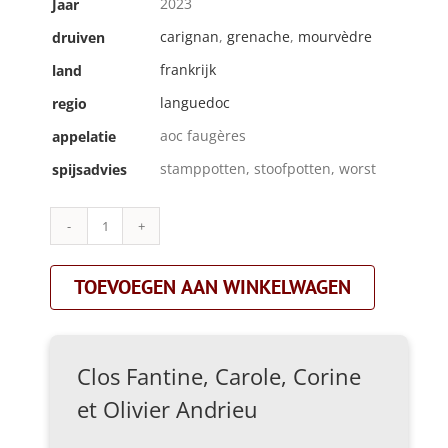
2023
Jaar
carignan
,
grenache
,
mourvèdre
druiven
frankrijk
land
languedoc
regio
aoc faugères
appelatie
stamppotten, stoofpotten, worst
spijsadvies
Clos
Fantine,
Carole,
TOEVOEGEN AAN WINKELWAGEN
Corine
et
Olivier
Andrieu|lanterne
rouge|rood
Clos Fantine, Carole, Corine
aantal
et Olivier Andrieu