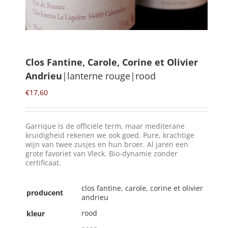
Winkelmand
0
Clos Fantine, Carole, Corine et Olivier
Andrieu
|lanterne rouge|rood
Mijn Account
€
17,60
Zoeken
naar:
Garrique is de officiële term, maar mediterane
NL
kruidigheid rekenen we ook goed. Pure, krachtige
wijn van twee zusjes en hun broer. Al jaren een
grote favoriet van Vleck. Bio-dynamie zonder
certificaat.
clos fantine, carole, corine et olivier
producent
andrieu
rood
kleur