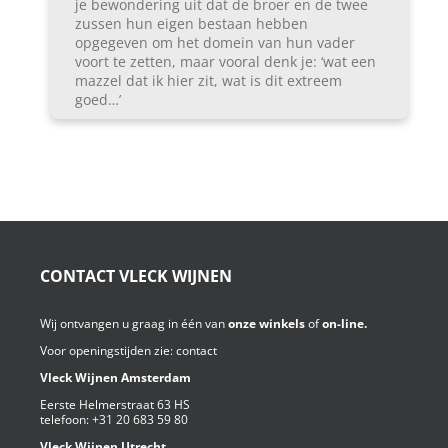
je bewondering uit dat de broer en de twee
zussen hun eigen bestaan hebben
opgegeven om het domein van hun vader
voort te zetten, maar vooral denk je: ‘wat een
mazzel dat ik hier zit, wat is dit extreem
goed…’
CONTACT VLECK WIJNEN
Wij ontvangen u graag in één van
onze winkels
of
on-line.
Voor openingstijden zie:
contact
Vleck Wijnen Amsterdam
Eerste Helmerstraat 63 HS
telefoon:
+31 20 683 59 80
Vleck Wijnen Utrecht