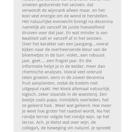
snoeien gedurende het seizoen, dat
verwondt de wijnrank alleen maar, en het
kost veel energie om de wond te herstellen.
Het natuurlijke evenwicht brengt na decennia
namelijk als vanzelf de juiste hoeveelheid
druiven voor dat jaar. En wat minder is van
kwaliteit valt er vanzelf af in het seizoen.
Over het karakter van een jaargang….vooral
kijken naar de overheersende kleur van de
bloemetjes in de tuin: violet…een robuust
jaar, geel……een fragiel jaar. En die
informatie helpt je in de kelder, meer dan
chemische analyses. Vooral veel onkruid
laten groeien, eens in de zoveel decennia
fruit aanplanten, zodat de bodem niet
uitgeput raakt. Het klonk allemaal natuurlijk,
logisch, zeker staande in de woestenij. Een
beetje zoals papa, inmiddels overleden, het
ze geleerd had.. Weer wat geleerd. Hoe meer
je weet hoe groter het raadsel wordt. Na het
rondje terroir volgde het rondje wijn, op het
terras. Ach, je kletst wat over wijn, de
collega’s, de beweging vin naturel, je spreekt