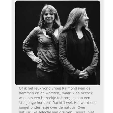
Of ik het leuk vond vroeg Raimond (van de
hammen en de worsten), waar ik op bezoek
was, om een bezoekje te brengen aan een
‘stel jonge honden’. Dacht ‘t wel. Het werd een
jongehondenlesje over de natuur. Over
natuurlijke selectie van druiven… vooral níet