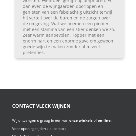
worsten. Eventueel gerijpt op amphoren. En
dan even de wijngaarden doorlopen en
genieten van een fabelachtig uitzicht terwijl
hij vertelt over de buren en de zorgen over
de omgeving. Wat we noemen een pionier
met een stamina van een stier denken we zo.
Zeer warm aanbevolen. Topper met een
enorm hart en een enorme gave om gewoon
goede wijn te maken zonder al te veel
pretenties.
CONTACT VLECK WIJNEN
Wij ontvangen u graag in één van
onze winkels
of
on-line.
Voor openingstijden zie:
contact