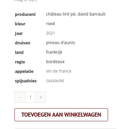
château tiré pé, david barrault
producent
rood
kleur
2021
Jaar
pineau d'aunis
druiven
frankrijk
land
bordeaux
regio
vin de france
appelatie
cassoulet
spijsadvies
Château
Tiré
Pé,
TOEVOEGEN AAN WINKELWAGEN
David
Barrault|la
nomade|rood