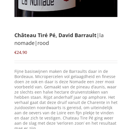
Winkelmand
0
Château Tiré Pé, David Barrault
|la
nomade|rood
Mijn Account
€
24,90
Zoeken
naar:
Fijne basiswijnen maken de Barraults daar in de
NL
Bordeaux. Micropercelen vol gelaagdheid en finesse
doen ze ook en daar is deze Nomade een zeer mooi
voorbeeld van. Gemaakt van de pineau d’aunis, waar
ze slechts een halve hectare druivenstokken van
hebben staan. Rijpt anderhalf jaar op amphore. Het
verhaal gaat dat deze druif vanuit de Charente in het
zuidoosten noordwaarts is gereisd, om uiteindelijk
aan de oevers van de Loire een fijn plekje te vinden
en daar zich te vestigen. Chateau Tire Pé ging weer
aan de slag met deze ‘verloren zoon’ en het resultaat
mag er zijn.