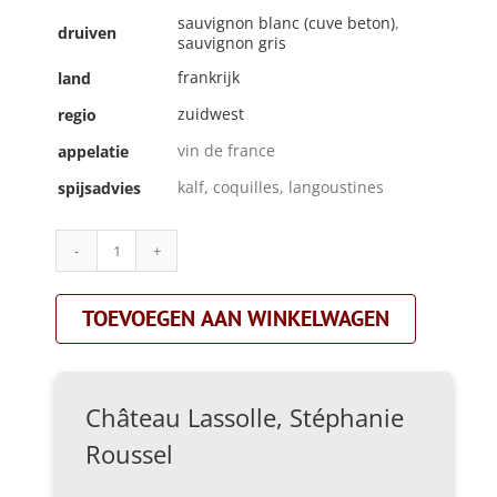
sauvignon blanc (cuve beton)
,
druiven
sauvignon gris
frankrijk
land
zuidwest
regio
vin de france
appelatie
kalf, coquilles, langoustines
spijsadvies
Château
Lassolle,
Stéphanie
TOEVOEGEN AAN WINKELWAGEN
Roussel|le
blanc
qui
tente|wit
aantal
Château Lassolle, Stéphanie
Roussel