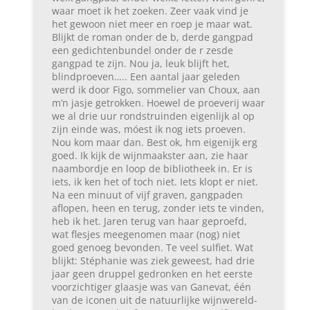
waar moet ik het zoeken. Zeer vaak vind je
het gewoon niet meer en roep je maar wat.
Blijkt de roman onder de b, derde gangpad
een gedichtenbundel onder de r zesde
gangpad te zijn. Nou ja, leuk blijft het,
blindproeven….. Een aantal jaar geleden
werd ik door Figo, sommelier van Choux, aan
m’n jasje getrokken. Hoewel de proeverij waar
we al drie uur rondstruinden eigenlijk al op
zijn einde was, móest ik nog iets proeven.
Nou kom maar dan. Best ok, hm eigenijk erg
goed. Ik kijk de wijnmaakster aan, zie haar
naambordje en loop de bibliotheek in. Er is
iets, ik ken het of toch niet. Iets klopt er niet.
Na een minuut of vijf graven, gangpaden
aflopen, heen en terug, zonder iets te vinden,
heb ik het. Jaren terug van haar geproefd,
wat flesjes meegenomen maar (nog) niet
goed genoeg bevonden. Te veel sulfiet. Wat
blijkt: Stéphanie was ziek geweest, had drie
jaar geen druppel gedronken en het eerste
voorzichtiger glaasje was van Ganevat, één
van de iconen uit de natuurlijke wijnwereld-