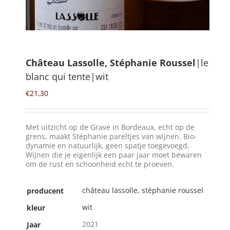
Winkelmand
0
Château Lassolle, Stéphanie Roussel
|le
blanc qui tente|wit
Mijn Account
€
21,30
Zoeken
naar:
Met uitzicht op de Grave in Bordeaux, echt op de
NL
grens, maakt Stéphanie pareltjes van wijnen. Bio-
dynamie en natuurlijk, geen spatje toegevoegd.
Wijnen die je eigenlijk een paar jaar moet bewaren
om de rust en schoonheid echt te proeven.
château lassolle, stéphanie roussel
producent
wit
kleur
2021
Jaar