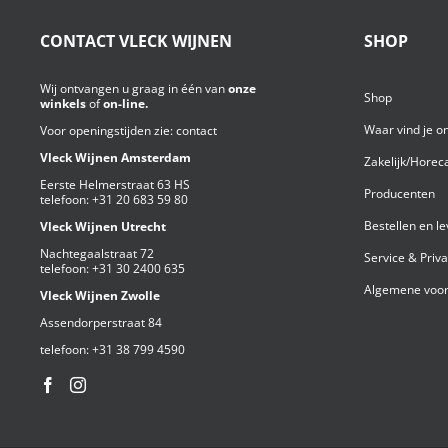
CONTACT VLECK WIJNEN
SHOP
Wij ontvangen u graag in één van
onze
Shop
winkels
of
on-line.
Waar vind je o
Voor openingstijden zie:
contact
Vleck Wijnen Amsterdam
Zakelijk/Horec
Eerste Helmerstraat 63 HS
Producenten
telefoon:
+31 20 683 59 80
Bestellen en l
Vleck Wijnen Utrecht
Nachtegaalstraat 72
Service & Priv
telefoon:
+31 30 2400 635
Algemene voor
Vleck Wijnen Zwolle
Assendorperstraat 84
telefoon:
+31 38 799 4590⁩