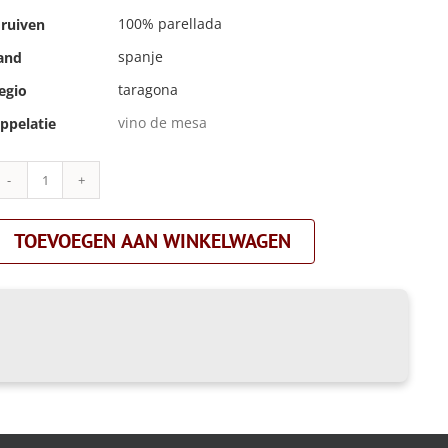
100% parellada
ruiven
spanje
and
taragona
egio
vino de mesa
ppelatie
celler
tuets|parellada
brisada|oranje
TOEVOEGEN AAN WINKELWAGEN
aantal