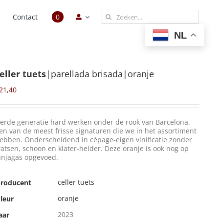
Zoeken
n
Contact
0
naar:
NL
eller tuets
|parellada brisada|oranje
21,40
erde generatie hard werken onder de rook van Barcelona.
en van de meest frisse signaturen die we in het assortiment
ebben. Onderscheidend in cépage-eigen vinificatie zonder
ratsen, schoon en klater-helder. Deze oranje is ook nog op
injagas opgevoed.
celler tuets
roducent
oranje
leur
2023
aar