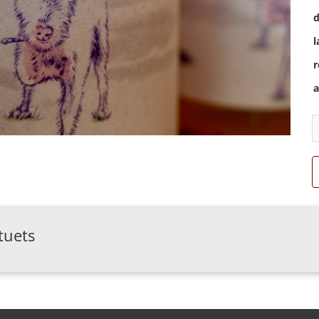
d
l
r
a
 tuets