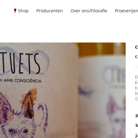
Shop
Producenten
Over ons/Filosofie
Proeverije
c
€
D
E
h
f
T
p
k
J