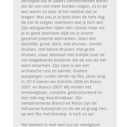
vervolgde dat er akkers zonnebloemen waren
die de zon niet meer konden volgen, zo in de
war waren ze door al het voedsel dat ze
kregen. Wat zou je je best doen de hele dag
de zon te volgen, overleven doe je toch wel.
Zijn wijngaarden lijken een rotzooi maar als
je er goed doorheen kijkt zie je enorm
gezonde potente wijnranken. Geen één
dezelfde, groot, klein, met druiven, zonder
druiven, met kleine druiven, met grote
druiven, maar allemaal met vrolijke naar de
zon toegekeerde bladeren die de zon als het
ware omarmen. Zijn cave is van een
archaïsche rust en kalmte. Oudere
jaargangen rusten verder op fles, jaren lang.
In 2013 voeren we Dolcetto 2006 en Rosso
2007, en Bianco 2007! Wij vinden het
onnavolgbaar, complex, gestructureerd en
dan ook nog doordrinkbaar. Zijn
Semplicemente Bianco en Rosso zijn de
Italiaanse huiswijnen zo als we ze graag zien,
op een fles met bierdop. Is toch zo op!
Het domein is met veel succes voortgezet