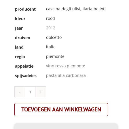
cascina degli ulivi, ilaria belloti
producent
rood
kleur
2012
Jaar
dolcetto
druiven
italie
land
piemonte
regio
vino rosso piemonte
appelatie
pasta alla carbonara
spijsadvies
Cascina
Degli
Ulivi,
TOEVOEGEN AAN WINKELWAGEN
Ilaria
Belloti|nibio
pinolo|rood
aantal