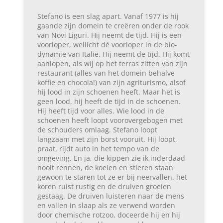
Stefano is een slag apart. Vanaf 1977 is hij
gaande zijn domein te creëren onder de rook
van Novi Liguri. Hij neemt de tijd. Hij is een
voorloper, wellicht dé voorloper in de bio-
dynamie van Italië. Hij neemt de tijd. Hij komt
aanlopen, als wij op het terras zitten van zijn
restaurant (alles van het domein behalve
koffie en chocola!) van zijn agriturismo, alsof
hij lood in zijn schoenen heeft. Maar het is
geen lood, hij heeft de tijd in de schoenen.
Hij heeft tijd voor alles. Wie lood in de
schoenen heeft loopt voorovergebogen met
de schouders omlaag. Stefano loopt
langzaam met zijn borst vooruit. Hij loopt,
praat, rijdt auto in het tempo van de
omgeving. En ja, die kippen zie ik inderdaad
nooit rennen, de koeien en stieren staan
gewoon te staren tot ze er bij neervallen. het
koren ruist rustig en de druiven groeien
gestaag. De druiven luisteren naar de mens
en vallen in slaap als ze verwend worden
door chemische rotzoo, doceerde hij en hij