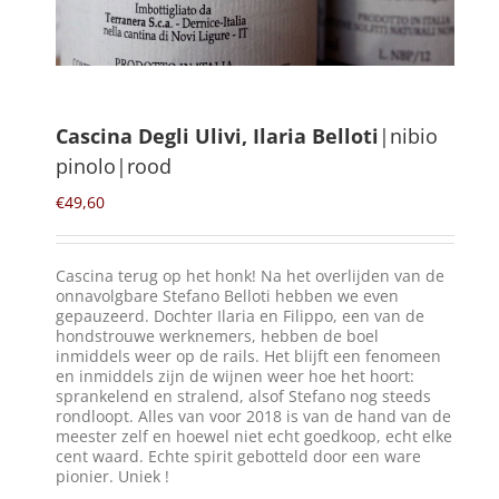
Winkelmand
0
Cascina Degli Ulivi, Ilaria Belloti
|nibio
pinolo|rood
Mijn Account
€
49,60
Zoeken
naar:
Cascina terug op het honk! Na het overlijden van de
NL
onnavolgbare Stefano Belloti hebben we even
gepauzeerd. Dochter Ilaria en Filippo, een van de
hondstrouwe werknemers, hebben de boel
inmiddels weer op de rails. Het blijft een fenomeen
en inmiddels zijn de wijnen weer hoe het hoort:
sprankelend en stralend, alsof Stefano nog steeds
rondloopt. Alles van voor 2018 is van de hand van de
meester zelf en hoewel niet echt goedkoop, echt elke
cent waard. Echte spirit gebotteld door een ware
pionier. Uniek !