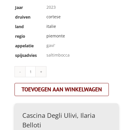
2023
Jaar
cortese
druiven
italie
land
piemonte
regio
gavi'
appelatie
saltimbocca
spijsadvies
Cascina
Degli
Ulivi,
TOEVOEGEN AAN WINKELWAGEN
Ilaria
Belloti|ivag|wit
aantal
Cascina Degli Ulivi, Ilaria
Belloti