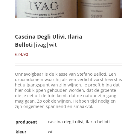
Winkelmand
0
Cascina Degli Ulivi, Ilaria
Belloti
|ivag|wit
Mijn Account
€
24,90
Zoeken
naar:
Onnavolgbaar is de klasse van Stefano Belloti. Een
NL
droomdomein waar hij als een verlicht vorst heerst is
het uitgangspunt van zijn wijnen. Je proeft bijna dat
hier ook kippen gehouden worden, dat de groente
die je eet uit de tuin komt, dat de natuur zijn gang
mag gaan. Zo ook de wijnen. Hebben tijd nodig en
zijn ongemeen spannend en smaakvol.
cascina degli ulivi, ilaria belloti
producent
wit
kleur