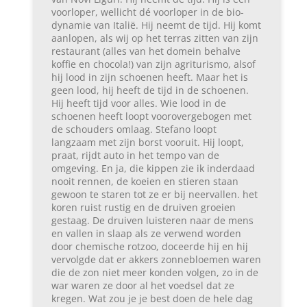
voorloper, wellicht dé voorloper in de bio-
dynamie van Italië. Hij neemt de tijd. Hij komt
aanlopen, als wij op het terras zitten van zijn
restaurant (alles van het domein behalve
koffie en chocola!) van zijn agriturismo, alsof
hij lood in zijn schoenen heeft. Maar het is
geen lood, hij heeft de tijd in de schoenen.
Hij heeft tijd voor alles. Wie lood in de
schoenen heeft loopt voorovergebogen met
de schouders omlaag. Stefano loopt
langzaam met zijn borst vooruit. Hij loopt,
praat, rijdt auto in het tempo van de
omgeving. En ja, die kippen zie ik inderdaad
nooit rennen, de koeien en stieren staan
gewoon te staren tot ze er bij neervallen. het
koren ruist rustig en de druiven groeien
gestaag. De druiven luisteren naar de mens
en vallen in slaap als ze verwend worden
door chemische rotzoo, doceerde hij en hij
vervolgde dat er akkers zonnebloemen waren
die de zon niet meer konden volgen, zo in de
war waren ze door al het voedsel dat ze
kregen. Wat zou je je best doen de hele dag