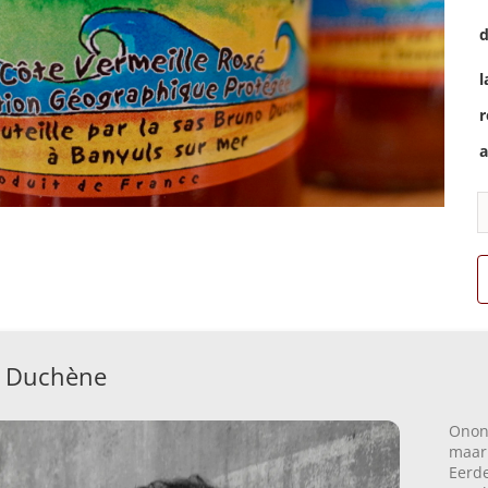
d
l
r
a
 Duchène
Onont
maar 
Eerde