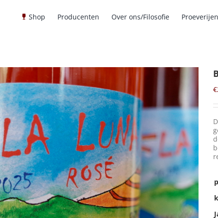
Shop
Producenten
Over ons/Filosofie
Proeverije
€
D
g
d
b
r
p
k
J