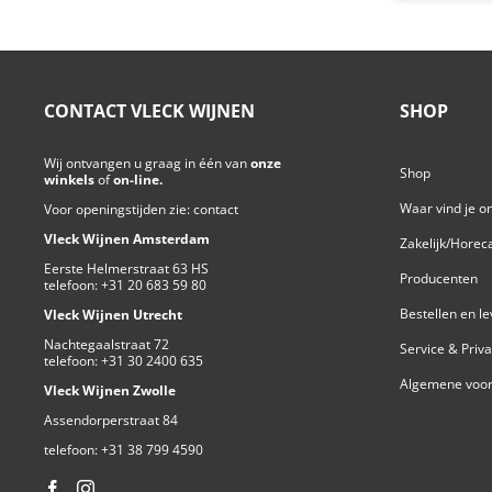
CONTACT VLECK WIJNEN
SHOP
Wij ontvangen u graag in één van
onze
Shop
winkels
of
on-line.
Waar vind je o
Voor openingstijden zie:
contact
Vleck Wijnen Amsterdam
Zakelijk/Horec
Eerste Helmerstraat 63 HS
Producenten
telefoon:
+31 20 683 59 80
Bestellen en l
Vleck Wijnen Utrecht
Nachtegaalstraat 72
Service & Priv
telefoon:
+31 30 2400 635
Algemene voor
Vleck Wijnen Zwolle
Assendorperstraat 84
telefoon:
+31 38 799 4590⁩