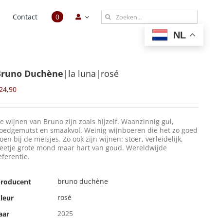
Zoeken
n
Contact
0
naar:
NL
Bruno Duchène
|la luna|rosé
24,90
e wijnen van Bruno zijn zoals hijzelf. Waanzinnig gul,
oedgemutst en smaakvol. Weinig wijnboeren die het zo goed
oen bij de meisjes. Zo ook zijn wijnen: stoer, verleidelijk,
eetje grote mond maar hart van goud. Wereldwijde
eferentie.
bruno duchène
roducent
rosé
leur
2025
aar