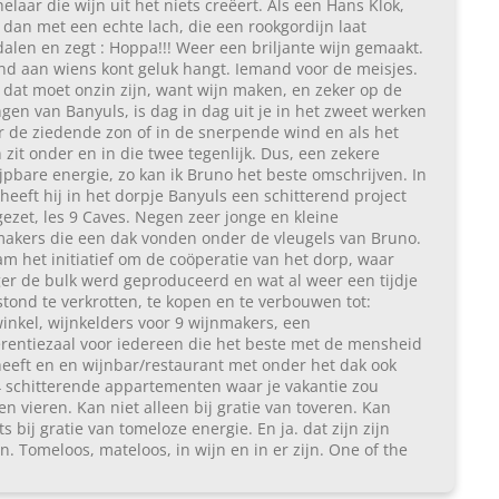
elaar die wijn uit het niets creëert. Als een Hans Klok,
dan met een echte lach, die een rookgordijn laat
alen en zegt : Hoppa!!! Weer een briljante wijn gemaakt.
d aan wiens kont geluk hangt. Iemand voor de meisjes.
dat moet onzin zijn, want wijn maken, en zeker op de
ngen van Banyuls, is dag in dag uit je in het zweet werken
 de ziedende zon of in de snerpende wind en als het
 zit onder en in die twee tegenlijk. Dus, een zekere
jpbare energie, zo kan ik Bruno het beste omschrijven. In
heeft hij in het dorpje Banyuls een schitterend project
ezet, les 9 Caves. Negen zeer jonge en kleine
akers die een dak vonden onder de vleugels van Bruno.
am het initiatief om de coöperatie van het dorp, waar
er de bulk werd geproduceerd en wat al weer een tijdje
stond te verkrotten, te kopen en te verbouwen tot:
inkel, wijnkelders voor 9 wijnmakers, een
rentiezaal voor iedereen die het beste met de mensheid
eeft en en wijnbar/restaurant met onder het dak ook
 schitterende appartementen waar je vakantie zou
n vieren. Kan niet alleen bij gratie van toveren. Kan
ts bij gratie van tomeloze energie. En ja. dat zijn zijn
n. Tomeloos, mateloos, in wijn en in er zijn. One of the