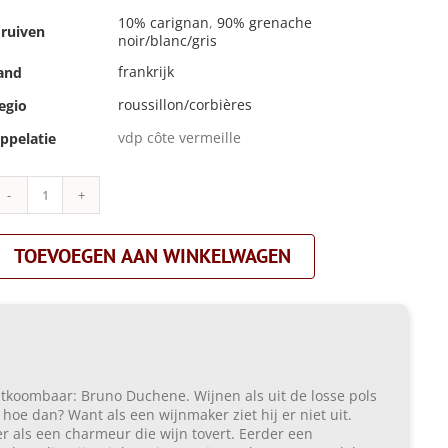
10% carignan
,
90% grenache
ruiven
noir/blanc/gris
frankrijk
and
roussillon/corbières
egio
vdp côte vermeille
ppelatie
Bruno
Duchène|la
luna|rosé
TOEVOEGEN AAN WINKELWAGEN
aantal
koombaar: Bruno Duchene. Wijnen als uit de losse pols
hoe dan? Want als een wijnmaker ziet hij er niet uit.
r als een charmeur die wijn tovert. Eerder een