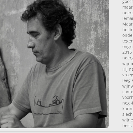
gooch
maar 
neerd
Ieman
Maar 
helli
onder
tegen
ongri
2015 
neerg
wijnm
Hij n
vroeg
leeg 
wijnw
confe
voorh
nog 4
kunne
slech
wijne
best.