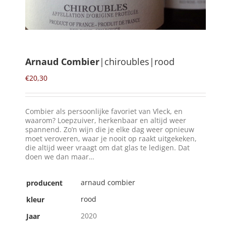
Winkelmand
0
Arnaud Combier
|chiroubles|rood
Mijn Account
€
20,30
Zoeken
Combier als persoonlijke favoriet van Vleck, en
naar:
waarom? Loepzuiver, herkenbaar en altijd weer
spannend. Zo’n wijn die je elke dag weer opnieuw
NL
moet veroveren, waar je nooit op raakt uitgekeken,
die altijd weer vraagt om dat glas te ledigen. Dat
doen we dan maar…
arnaud combier
producent
rood
kleur
2020
Jaar