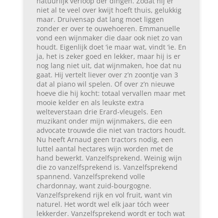
natuurlijk verloop der dingen. Zodat hij er
niet al te veel over kwijt hoeft thuis, gelukkig
maar. Druivensap dat lang moet liggen
zonder er over te ouwehoeren. Emmanuelle
vond een wijnmaker die daar ook niet zo van
houdt. Eigenlijk doet ‘ie maar wat, vindt ‘ie. En
ja, het is zeker goed en lekker, maar hij is er
nog lang niet uit, dat wijnmaken, hoe dat nu
gaat. Hij vertelt liever over z’n zoontje van 3
dat al piano wil spelen. Of over z’n nieuwe
hoeve die hij kocht: totaal vervallen maar met
mooie kelder en als leukste extra
welteverstaan drie Erard-vleugels. Een
muzikant onder mijn wijnmakers, die een
advocate trouwde die niet van tractors houdt.
Nu heeft Arnaud geen tractors nodig, een
luttel aantal hectares wijn worden met de
hand bewerkt. Vanzelfsprekend. Weinig wijn
die zo vanzelfsprekend is. Vanzelfsprekend
spannend. Vanzelfsprekend volle
chardonnay, want zuid-bourgogne.
Vanzelfsprekend rijk en vol fruit, want vin
naturel. Het wordt wel elk jaar tóch weer
lekkerder. Vanzelfsprekend wordt er toch wat