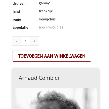
gamay
druiven
frankrijk
land
beaujolais
regio
aop chiroubles
appelatie
Arnaud
Combier|chiroubles|rood
aantal
TOEVOEGEN AAN WINKELWAGEN
Arnaud Combier