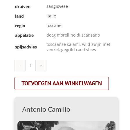
sangiovese
druiven
italie
land
toscane
regio
docg morellino di scansano
appelatie
toscaanse salami, wild zwijn met
spijsadvies
venkel, gegrild rood vlees
Antonio
Camillo|morellino
di
TOEVOEGEN AAN WINKELWAGEN
scansano|rood
aantal
Antonio Camillo