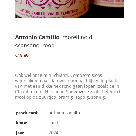
Winkelmand
0
Antonio Camillo
|morellino di
scansano|rood
Mijn Account
€
18,80
Zoeken
naar:
Ook wel onze mini-chianti. Compromisloos
NL
wijnmaken maar dan wel normaal blijven in plaats
van met een dikke nek rond gaan lopen (zoals ze in
Chianti doen). Nee hoor, Sangiovese zoals het hoort,
mooi op de zuurtjes, bramig, sappig, zonnig.
antonio camillo
producent
rood
kleur
2024
Jaar