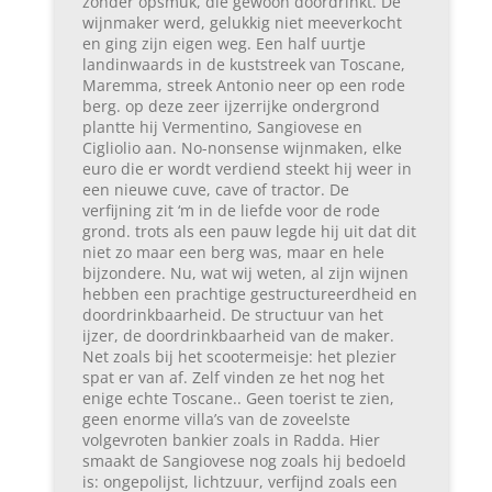
zonder opsmuk, die gewoon doordrinkt. De
wijnmaker werd, gelukkig niet meeverkocht
en ging zijn eigen weg. Een half uurtje
landinwaards in de kuststreek van Toscane,
Maremma, streek Antonio neer op een rode
berg. op deze zeer ijzerrijke ondergrond
plantte hij Vermentino, Sangiovese en
Cigliolio aan. No-nonsense wijnmaken, elke
euro die er wordt verdiend steekt hij weer in
een nieuwe cuve, cave of tractor. De
verfijning zit ‘m in de liefde voor de rode
grond. trots als een pauw legde hij uit dat dit
niet zo maar een berg was, maar en hele
bijzondere. Nu, wat wij weten, al zijn wijnen
hebben een prachtige gestructureerdheid en
doordrinkbaarheid. De structuur van het
ijzer, de doordrinkbaarheid van de maker.
Net zoals bij het scootermeisje: het plezier
spat er van af. Zelf vinden ze het nog het
enige echte Toscane.. Geen toerist te zien,
geen enorme villa’s van de zoveelste
volgevroten bankier zoals in Radda. Hier
smaakt de Sangiovese nog zoals hij bedoeld
is: ongepolijst, lichtzuur, verfijnd zoals een