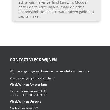
echte wijnmaker verfijnd kan zijn. Modder
onder de te korte nagels, maar de echte
boerenslimheid om van wat druiven goddelijk
sap te maken.
CONTACT VLECK WIJNEN
Wij ontvangen u graag in één van
onze winkels
of
on-line.
Voor openingstijden zie:
contact
Vleck Wijnen Amsterdam
Eerste Helmerstraat 63 HS
telefoon:
+31 20 683 59 80
Vleck Wijnen Utrecht
Nachtegaalstraat 72