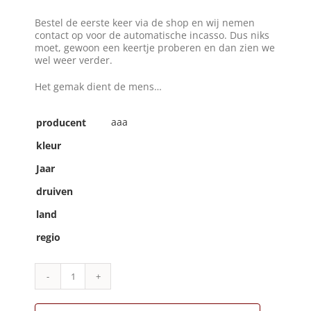
Bestel de eerste keer via de shop en wij nemen
contact op voor de automatische incasso. Dus niks
moet, gewoon een keertje proberen en dan zien we
wel weer verder.
Het gemak dient de mens…
aaa
producent
kleur
Jaar
druiven
land
regio
AAA|abonnement
basis
-