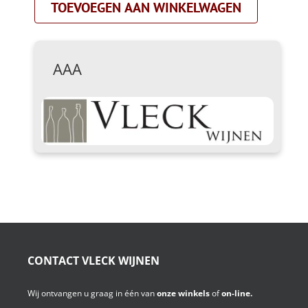
TOEVOEGEN AAN WINKELWAGEN
proefdoos|
aantal
AAA
CONTACT VLECK WIJNEN
Wij ontvangen u graag in één van
onze winkels
of
on-line.