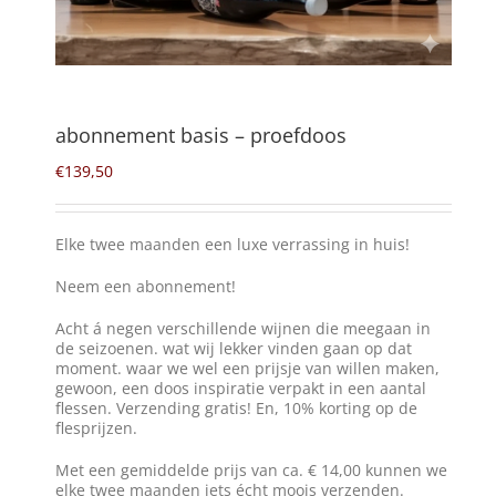
Winkelmand
0
abonnement basis – proefdoos
Mijn Account
€
139,50
Zoeken
Elke twee maanden een luxe verrassing in huis!
naar:
Neem een abonnement!
NL
Acht á negen verschillende wijnen die meegaan in
de seizoenen. wat wij lekker vinden gaan op dat
moment. waar we wel een prijsje van willen maken,
gewoon, een doos inspiratie verpakt in een aantal
flessen. Verzending gratis! En, 10% korting op de
flesprijzen.
Met een gemiddelde prijs van ca. € 14,00 kunnen we
elke twee maanden iets écht moois verzenden.