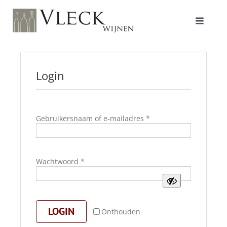
Ga
naar
inhoud
Toggle
Navigat
Shop
Login
Producenten
Vereist
Gebruikersnaam of e-mailadres
*
Over ons/Filosofie
Vereist
Wachtwoord
*
Proeverijen
LOGIN
Onthouden
Contact