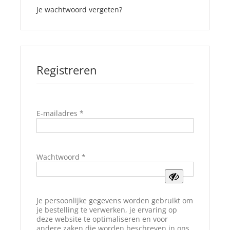
Je wachtwoord vergeten?
Winkelmand
0
Registreren
Mijn Account
Zoeken
Vereist
E-mailadres
*
naar:
NL
Vereist
Wachtwoord
*
Je persoonlijke gegevens worden gebruikt om
je bestelling te verwerken, je ervaring op
deze website te optimaliseren en voor
andere zaken die worden beschreven in ons