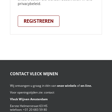
privacybeleid
.
REGISTREREN
CONTACT VLECK WIJNEN
Wij ontvangen u graag in één van
onze winkels
of
on-line.
Voor openingstijden zie:
contact
Vleck Wijnen Amsterdam
Eerste Helmerstraat 63 HS
telefoon:
+31 20 683 59 80