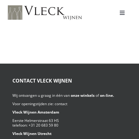
Ga
naar
inhoud
Toggle
Navigat
Shop
Producenten
CONTACT VLECK WIJNEN
Over ons/Filosofie
Wij ontvangen u graag in één van
onze winkels
of
on-line.
Voor openingstijden zie:
contact
Proeverijen
Vleck Wijnen Amsterdam
Eerste Helmerstraat 63 HS
telefoon:
+31 20 683 59 80
Vleck Wijnen Utrecht
Contact