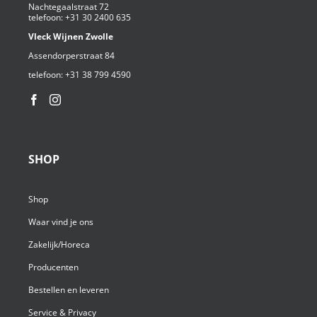
Nachtegaalstraat 72
telefoon:
+31 30 2400 635
Vleck Wijnen Zwolle
Winkelmand
0
Assendorperstraat 84
telefoon:
+31 38 799 4590⁩
Mijn Account
Zoeken
SHOP
naar:
NL
Shop
Waar vind je ons
Zakelijk/Horeca
Producenten
Bestellen en leveren
Service & Privacy