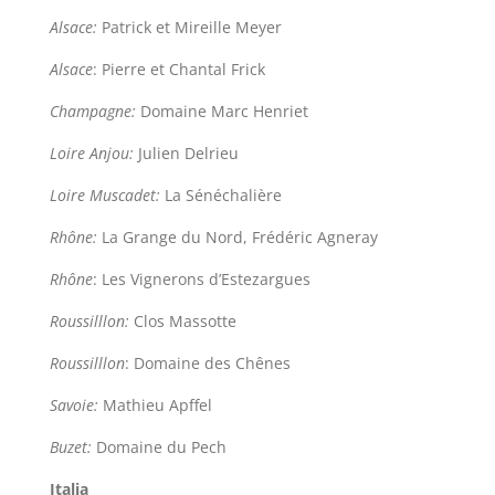
Alsace:
Patrick et Mireille Meyer
Alsace
: Pierre et Chantal Frick
Winkelmand
0
Champagne:
Domaine Marc Henriet
Loire Anjou:
Julien Delrieu
Mijn Account
Loire Muscadet:
La Sénéchalière
Zoeken
Rhône:
La Grange du Nord, Frédéric Agneray
naar:
Rhône
: Les Vignerons d’Estezargues
NL
Roussilllon:
Clos Massotte
Roussilllon
: Domaine des Chênes
Savoie:
Mathieu Apffel
Buzet:
Domaine du Pech
Italia