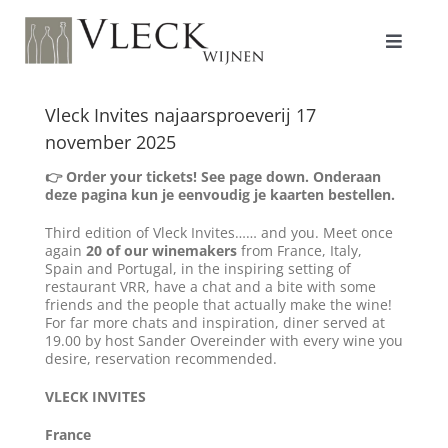
Ga
naar
inhoud
Toggle
Navigat
Shop
Vleck Invites najaarsproeverij 17
november 2025
👉 Order your tickets! See page down. Onderaan
Producenten
deze pagina kun je eenvoudig je kaarten bestellen.
Third edition of Vleck Invites…… and you. Meet once
again
20 of our winemakers
from France, Italy,
Spain and Portugal, in the inspiring setting of
Over ons/Filosofie
restaurant VRR, have a chat and a bite with some
friends and the people that actually make the wine!
For far more chats and inspiration, diner served at
19.00 by host Sander Overeinder with every wine you
Proeverijen
desire, reservation recommended.
VLECK INVITES
France
Contact